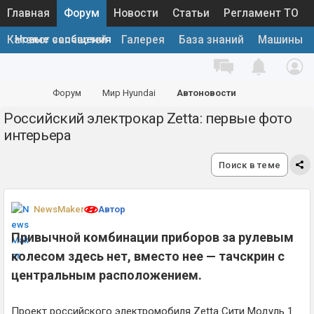
Главная
Форум
Новости
Статьи
Регламент ТО
Новые сообщения
Каталог запчастей
Галерея
База знаний
Машины
Форум
Мир Hyundai
Автоновости
Российский электрокар Zetta: первые фото
интерьера
Поиск в теме
NewsMaker
Автор
Привычной комбинации приборов за рулевым
колесом здесь нет, вместо нее — тачскрин с
центральным расположением.
Проект российского электромобиля Zetta Сити Модуль 1