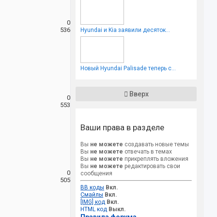
0
536
Hyundai и Kia заявили десяток...
Новый Hyundai Palisade теперь с...
Вверх
0
553
Ваши права в разделе
Вы
не можете
создавать новые темы
Вы
не можете
отвечать в темах
Вы
не можете
прикреплять вложения
Вы
не можете
редактировать свои
0
сообщения
505
BB коды
Вкл.
Смайлы
Вкл.
[IMG] код
Вкл.
HTML код
Выкл.