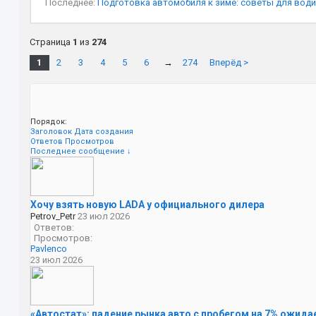
Последнее:
Подготовка автомобиля к зиме: советы для вод
Страница
1
из
274
1
2
3
4
5
6
→
274
Вперёд >
Порядок:
Заголовок
Дата создания
Ответов
Просмотров
Последнее сообщение ↓
Хочу взять новую LADA у официального дилера
Petrov_Petr
23 июл 2026
Ответов:
Просмотров:
Pavlenco
23 июл 2026
«Автостат»: падение рынка авто с пробегом на 7% ожидае