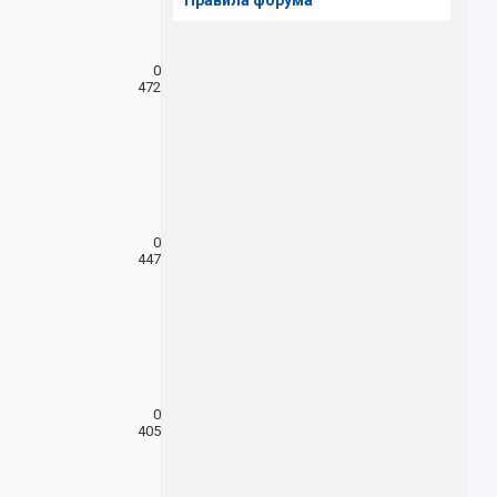
Правила форума
0
472
0
447
0
405