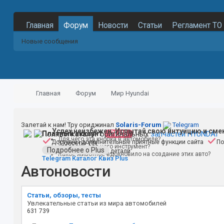
Главная
Форум
Новости
Статьи
Регламент ТО
Новые сообщения
Главная
Форум
Мир Hyundai
Залетай к нам! Тру ориджинал
Solaris-Forum
Telegram
Успех неизбежен. Испытай свою интуицию и сме
Полный каталог оригинальных
Платный аккаунт
PLUS
запчастей HYUNDAI
Для чего эта кнопка в автомобиле?
Доступны дополнительные приятные функции сайта
По
Поиск по VIN
Угадаешь для чего инструмент?
Подробнее о Plus
Поиск по номеру детали
Какое животное вдохновило на создание этих авто?
Telegram
Каталог
Квиз
Plus
Автоновости
Статьи, обзоры, тесты
Увлекательные статьи из мира автомобилей
631
739