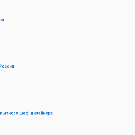
на
 России
у опытного шеф-дизайнера