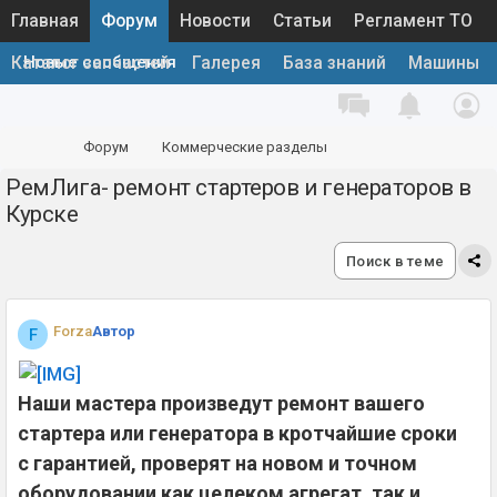
Главная
Форум
Новости
Статьи
Регламент ТО
Новые сообщения
Каталог запчастей
Галерея
База знаний
Машины
Форум
Коммерческие разделы
РемЛига- ремонт стартеров и генераторов в
Запчасти и аксессуары
Услуги ремонта
Курске
Поиск в теме
Forza
Автор
F
Наши мастера произведут ремонт вашего
стартера или генератора в кротчайшие сроки
с гарантией, проверят на новом и точном
оборудовании как целеком агрегат, так и