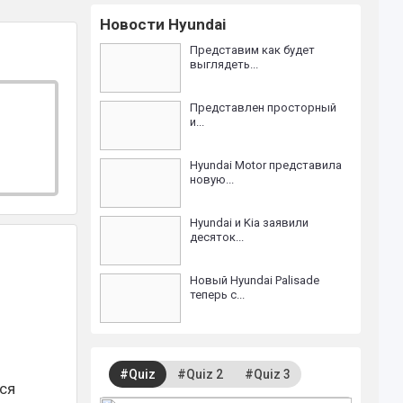
Новости Hyundai
Представим как будет
выглядеть...
Представлен просторный
и...
Hyundai Motor представила
новую...
Hyundai и Kia заявили
десяток...
Новый Hyundai Palisade
теперь с...
#Quiz
#Quiz 2
#Quiz 3
тся