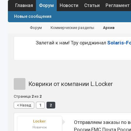
Главная
Форум
Новости
Статьи
Регламент
Новые сообщения
Форум
Коммерческие разделы
Архив
Залетай к нам! Тру ориджинал
Solaris-F
Коврики от компании L.Locker
Страница
2
из
2
< Назад
1
2
Locker
Отправляем заказы по в
Новичок
России,ЕМС Почта Росси