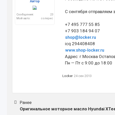
Автор
С сентября отправляем з
Сообщения:
23
Мой авто:
солярис
+7 495 777 55 85
+7 903 184 94 07
shop@locker.ru
icq 294408408
www.shop-locker.ru
Адрес: г.Москва Остапо
Пн — Пт с 9:00 до 18:00
Locker
24 сен 2013
Ранее
Оригинальное моторное масло Hyundai XTe