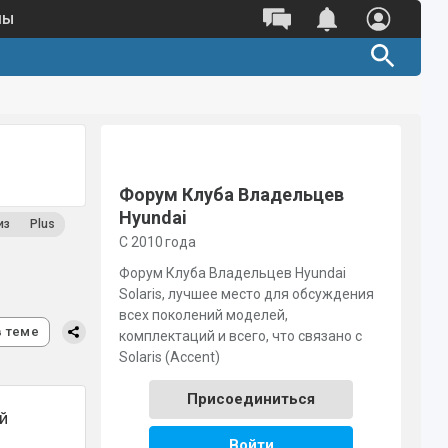
ны
Полный каталог оригинальных
запчастей 
Поиск по VIN
Поиск по номеру детали
Форум Клуба Владельцев
Hyundai
из
Plus
С 2010 года
Форум Клуба Владельцев Hyundai
Solaris, лучшее место для обсуждения
всех поколений моделей,
в теме
комплектаций и всего, что связано с
Solaris (Accent)
Присоединиться
й
Войти