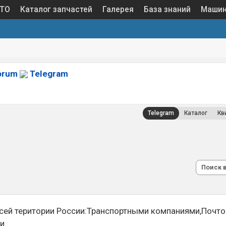
 ТО
Каталог запчастей
Галерея
База знаний
Маши
orum
Telegram
Telegram
Каталог
Кв
Поиск 
сей територии России:Транспортными компаниями,Почто
и.