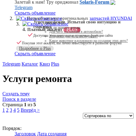
Залетай к нам! Тру ориджинал
Solaris-Forum
Telegram
Скрыть объявление
Скрыть объявление
Полный каталог оригинальных
запчастей HYUNDAI
Успех неизбежен. Испытай свою интуицию и
Поиск по VIN
Скрыть объявление
смекалку
Поиск по номеру детали
Платный аккаунт
PLUS
Для чего эта кнопка в автомобиле?
Доступны дополнительные приятные функции сайта
Угадаешь для чего инструмент?
Какое животное вдохновило на создание этих авто?
Покупая этот аккаунт, вы лично инвестируете в развитие форума
Подробнее о Plus
Скрыть объявление
Telegram
Каталог
Квиз
Plus
Услуги ремонта
Создать тему
Поиск в разделе
Страница
1
из
5
1
2
3
4
5
Вперёд >
Порядок:
Заголовок
Дата создания