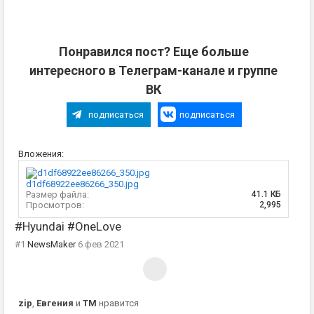
Понравился пост? Еще больше
интересного в Телеграм-канале и группе
ВК
подписаться
подписаться
Вложения:
d1df68922ee86266_350.jpg
Размер файла:
41.1 КБ
Просмотров:
2,995
#Hyundai #OneLove
#1
NewsMaker
6 фев 2021
zip
,
Евгения
и
TM
нравится