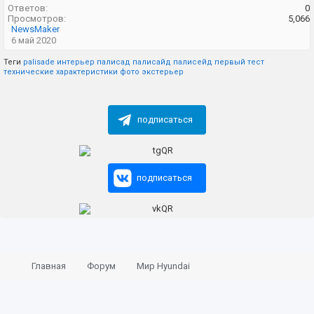
Ответов:
0
Просмотров:
5,066
NewsMaker
6 май 2020
Теги
palisade
интерьер
палисад
палисайд
палисейд
первый тест
технические характеристики
фото
экстерьер
подписаться
подписаться
Главная
Форум
Мир Hyundai
Основная конференция