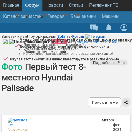
Главная
Форум
Новости
Статьи
Регламент ТО
Главная
Форум
Мир Hyundai
Каталог запчастей
Галерея
База знаний
Машины
Новые сообщения
Основная конференция
Залетай к нам! Тру ориджинал
Solaris-Forum
Telegram
Успех неизбежен. Испытай свою интуицию и смекалку
Полный каталог оригинальных
Платный аккаунт
PLUS
запчастей HYUNDAI
Для чего эта кнопка в автомобиле?
Доступны дополнительные приятные функции сайта
Поиск по VIN
Угадаешь для чего инструмент?
Поиск по номеру детали
Какое животное вдохновило на создание этих авто?
Покупая этот аккаунт, вы лично инвестируете в развитие форума
Подробнее о Plus
Фото
Первый тест 8-
местного Hyundai
Palisade
Поиск в теме
Автор
6
фев
NewsMaker
2021