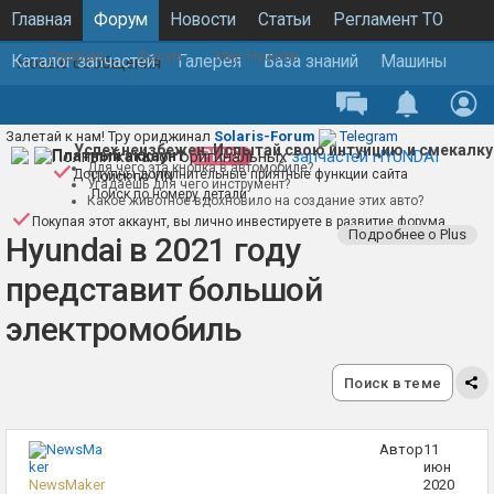
Главная
Форум
Новости
Статьи
Регламент ТО
Главная
Форум
Мир Hyundai
Каталог запчастей
Галерея
База знаний
Машины
Новые сообщения
Основная конференция
Залетай к нам! Тру ориджинал
Solaris-Forum
Telegram
Успех неизбежен. Испытай свою интуицию и смекалку
Полный каталог оригинальных
Платный аккаунт
PLUS
запчастей HYUNDAI
Для чего эта кнопка в автомобиле?
Доступны дополнительные приятные функции сайта
Поиск по VIN
Угадаешь для чего инструмент?
Поиск по номеру детали
Какое животное вдохновило на создание этих авто?
Покупая этот аккаунт, вы лично инвестируете в развитие форума
Подробнее о Plus
Hyundai в 2021 году
представит большой
электромобиль
Поиск в теме
Автор
11
июн
NewsMaker
2020