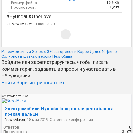
Размер файла:
10.9 КБ
Просмотров:
1,239
#Hyundai #OneLove
#1
NewsMaker
11 июн 2020
Ранее
Новейший Genesis G80 загорелся в Корее
Далее
40 фишек
Соляриса в шутках: версия Незлобина
Войдите или зарегистрируйтесь, чтобы писать
комментарии, задавать вопросы и участвовать в
обсуждении.
Войти
Зарегистрироваться
Смотрите также
Электромобиль Hyundai Ioniq после рестайлинга
поехал дальше
NewsMaker
,
18 май 2019
,
Основная конференция
Ответов:
0
Просмотров:
3,107