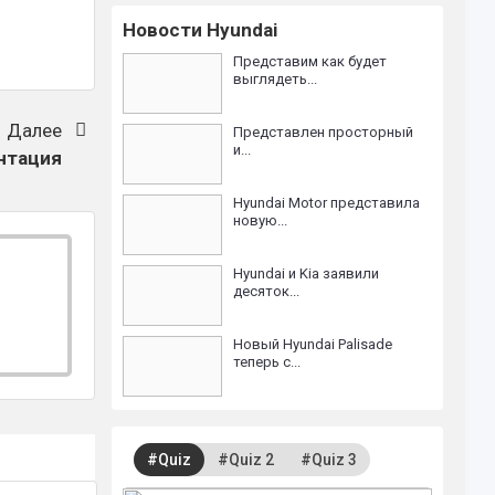
Новости Hyundai
Представим как будет
выглядеть...
Далее
Представлен просторный
и...
нтация
Hyundai Motor представила
новую...
Hyundai и Kia заявили
десяток...
Новый Hyundai Palisade
теперь с...
#Quiz
#Quiz 2
#Quiz 3