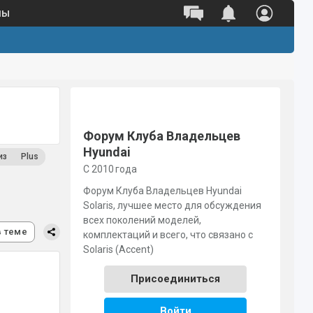
ны
Полный каталог оригинальных
запчастей 
Поиск по VIN
Поиск по номеру детали
Форум Клуба Владельцев
Hyundai
из
Plus
С 2010 года
Форум Клуба Владельцев Hyundai
Solaris, лучшее место для обсуждения
всех поколений моделей,
в теме
комплектаций и всего, что связано с
Solaris (Accent)
Присоединиться
Войти