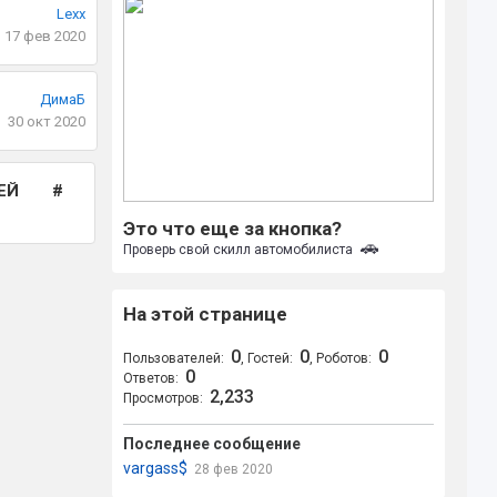
Lexx
17 фев 2020
ДимаБ
30 окт 2020
ЕЙ
Это что еще за кнопка?
🚗
Проверь свой скилл автомобилиста
На этой странице
0
0
0
Пользователей:
, Гостей:
, Роботов:
0
Ответов:
2,233
Просмотров:
Последнее сообщение
vargass$
28 фев 2020