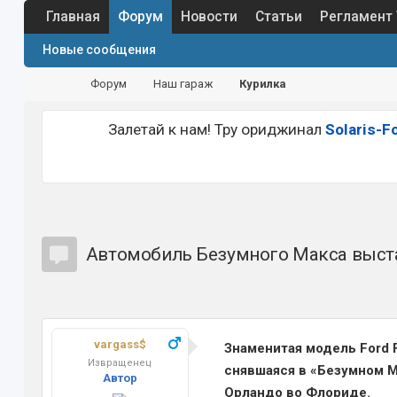
Главная
Форум
Новости
Статьи
Регламент
Новые сообщения
Форум
Наш гараж
Курилка
Залетай к нам! Тру ориджинал
Solaris-F
Автомобиль Безумного Макса выста
vargass$
Знаменитая модель Ford F
Извращенец
снявшаяся в «Безумном М
Автор
Орландо во Флориде.