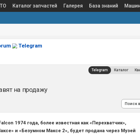
 ТО
Каталог запчастей
Галерея
База знаний
Маши
orum
Telegram
Telegram
Каталог
Кв
вят на продажу
Поиск 
alcon 1974 года, более известная как «Перехватчик»,
аксе» и «Безумном Максе 2», будет продана через Музей