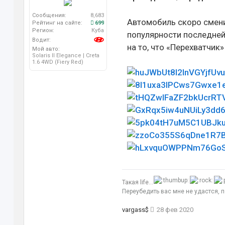
Сообщения:
8,683
Автомобиль скоро смени
Рейтинг на сайте:
699
Регион:
Куба
популярности последней
Водит:
на то, что «Перехватчик
Мой авто:
Solaris II Elegance | Creta
1.6 4WD (Fiery Red)
Такая life...
Переубедить вас мне не удастся, 
vargass$
28 фев 2020