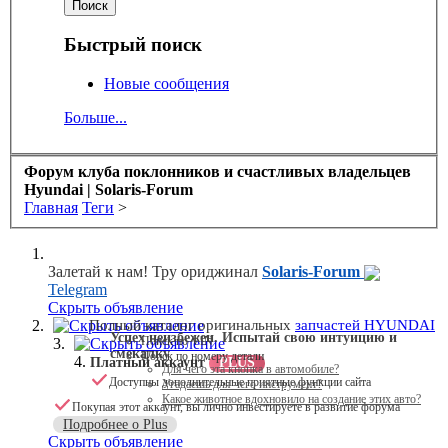
Быстрый поиск
Новые сообщения
Больше...
Форум клуба поклонников и счастливых владельцев
Hyundai | Solaris-Forum
Главная
Теги
>
Залетай к нам! Тру ориджинал
Solaris-Forum
Telegram
Скрыть объявление
Скрыть объявление
Полный каталог оригинальных
запчастей HYUNDAI
Успех неизбежен. Испытай свою интуицию и
Поиск по VIN
Скрыть объявление
смекалку
Поиск по номеру детали
Платный аккаунт
PLUS
Для чего эта кнопка в автомобиле?
Доступны дополнительные приятные функции сайта
Угадаешь для чего инструмент?
Какое животное вдохновило на создание этих авто?
Покупая этот аккаунт, вы лично инвестируете в развитие форума
Подробнее о Plus
Скрыть объявление