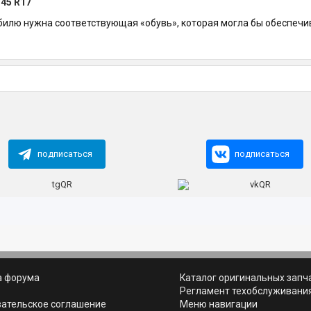
/45 R17
билю нужна соответствующая «обувь», которая могла бы обеспечи
подписаться
подписаться
а форума
Каталог оригинальных запч
ь
Регламент техобслуживани
вательское соглашение
Меню навигации