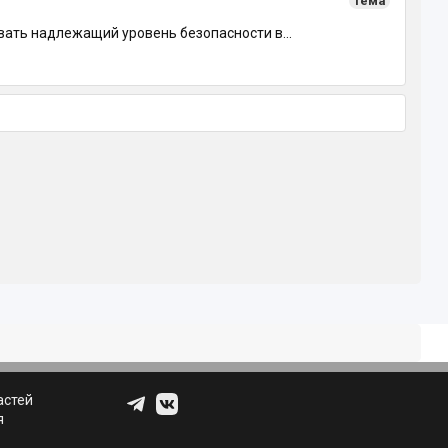
Тема
вать надлежащий уровень безопасности в...
астей
я