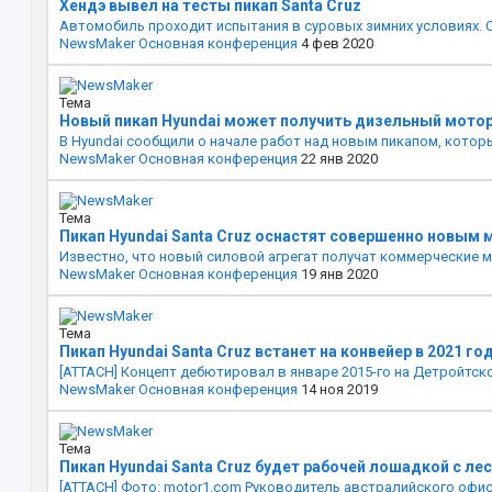
Хендэ вывел на тесты пикап Santa Cruz
Автомобиль проходит испытания в суровых зимних условиях. Ск
NewsMaker
Основная конференция
4 фев 2020
Тема
Новый пикап Hyundai может получить дизельный мотор
В Hyundai сообщили о начале работ над новым пикапом, котор
NewsMaker
Основная конференция
22 янв 2020
Тема
Пикап Hyundai Santa Cruz оснастят совершенно новым
Известно, что новый силовой агрегат получат коммерческие ма
NewsMaker
Основная конференция
19 янв 2020
Тема
Пикап Hyundai Santa Cruz встанет на конвейер в 2021 го
[ATTACH] Концепт дебютировал в январе 2015-го на Детройтском
NewsMaker
Основная конференция
14 ноя 2019
Тема
Пикап Hyundai Santa Cruz будет рабочей лошадкой с ле
[ATTACH] Фото: motor1.com Руководитель австралийского офис