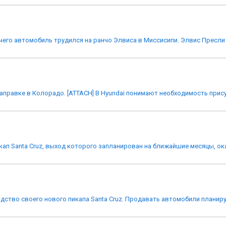
чего автомобиль трудился на ранчо Элвиса в Миссисипи. Элвис Пресли 
аправке в Колорадо. [ATTACH] В Hyundai понимают необходимость присут
кап Santa Cruz, выход которого запланирован на ближайшие месяцы, ока
дство своего нового пикапа Santa Cruz. Продавать автомобили планиру