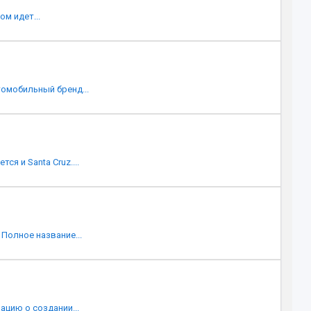
м идет...
томобильный бренд...
я и Santa Cruz....
 Полное название...
ацию о создании...