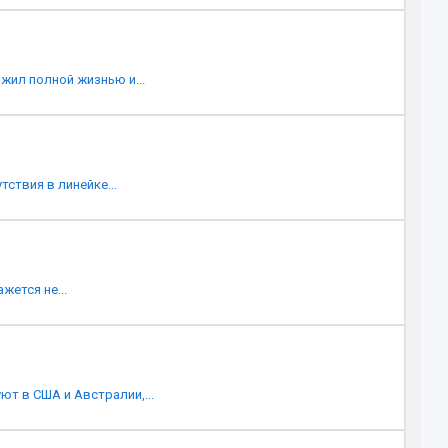
жил полной жизнью и...
ствия в линейке...
жется не...
ют в США и Австралии,...