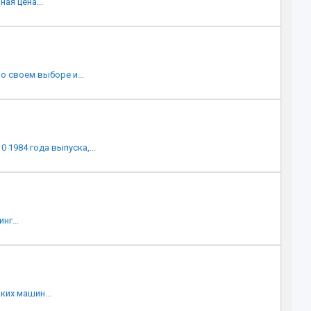
ая цена...
о своем выборе и...
1984 года выпуска,...
нг...
ких машин...