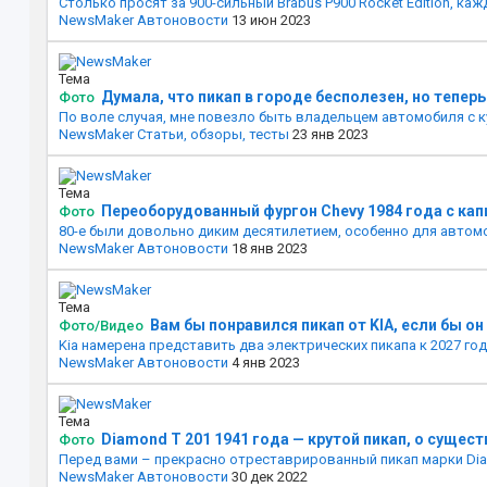
Столько просят за 900-сильный Brabus P900 Rocket Edition, ка
NewsMaker
Автоновости
13 июн 2023
Тема
Думала, что пикап в городе бесполезен, но теперь
Фото
По воле случая, мне повезло быть владельцем автомобиля с куз
NewsMaker
Статьи, обзоры, тесты
23 янв 2023
Тема
Переоборудованный фургон Chevy 1984 года с ка
Фото
80-е были довольно диким десятилетием, особенно для автомо
NewsMaker
Автоновости
18 янв 2023
Тема
Вам бы понравился пикап от KIA, если бы о
Фото/Видео
Kia намерена представить два электрических пикапа к 2027 году
NewsMaker
Автоновости
4 янв 2023
Тема
Diamond T 201 1941 года — крутой пикап, о сущест
Фото
Перед вами – прекрасно отреставрированный пикап марки Diamon
NewsMaker
Автоновости
30 дек 2022