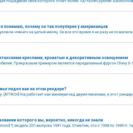
ждая лошадиная сила которого стоит более 100 тысяч рублей. Баснословн
 я понимаю, почему он так популярен у американцев
овом «пикап» на целый месяц. За все это время я ни разу не пожалела 
питанскими креслами, кроватью и декоративным освещением
билей. Прекрасным примером является переделанный фургон Chevy S-10 
н выглядел как на этом рендере?
. [ATTACH] Kia работает как минимум над двумя пикапами, и этот рендери
вовании которого вы, вероятно, никогда не знали
d T, модель 201 выпуска 1941 года. Отметим, что с 1938 по 1949 гг. та