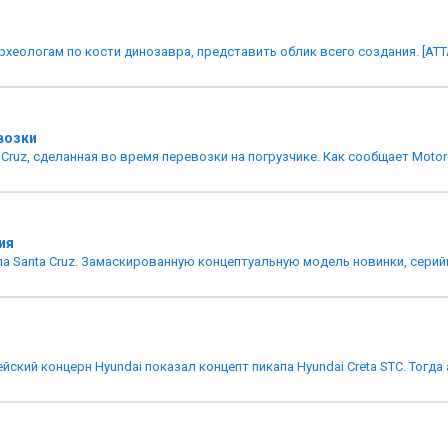
еологам по кости динозавра, представить облик всего создания. [ATTAC
возки
ruz, сделанная во время перевозки на погрузчике. Как сообщает Motor1
ия
па Santa Cruz. Замаскированную концептуальную модель новинки, серий
кий концерн Hyundai показал концепт пикапа Hyundai Creta STC. Тогда 