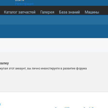
Регистрация
Каталог запчастей
Галерея
База знаний
Машины
калку
купая этот аккаунт, вы лично инвестируете в развитие форума
и