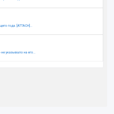
го года. [ATTACH]...
не указывало на его...