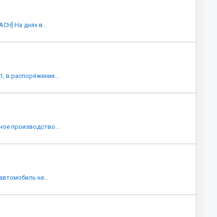
H] На днях в...
, в распоряжении...
ное производство...
автомобиль не...