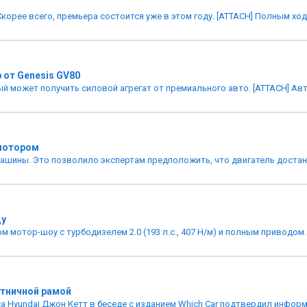
орее всего, премьера состоится уже в этом году. [ATTACH] Полным ходо
 от Genesis GV80
ый может получить силовой агрегат от премиального авто. [ATTACH] Ав
 мотором
шины. Это позволило экспертам предположить, что двигатель достанетс
ду
 мотор-шоу с турбодизелем 2.0 (193 л.с., 407 Н/м) и полным приводом.
стничной рамой
а Hyundai Джон Кетт в беседе с изданием Which Car подтвердил информ