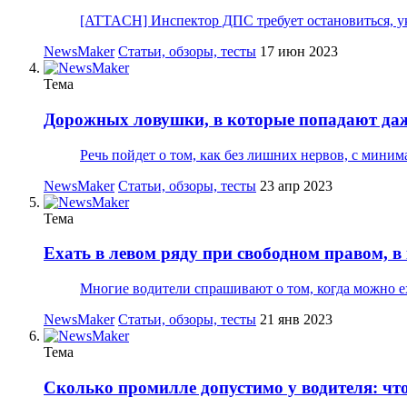
[ATTACH] Инспектор ДПС требует остановиться, ука
NewsMaker
Статьи, обзоры, тесты
17 июн 2023
Тема
Дорожных ловушки, в которые попадают да
Речь пойдет о том, как без лишних нервов, с миним
NewsMaker
Статьи, обзоры, тесты
23 апр 2023
Тема
Ехать в левом ряду при свободном правом, в
Многие водители спрашивают о том, когда можно ех
NewsMaker
Статьи, обзоры, тесты
21 янв 2023
Тема
Сколько промилле допустимо у водителя: что