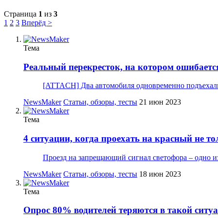
Страница
1
из
3
1
2
3
Вперёд >
Тема
Реальный перекресток, на котором ошибаетс
[ATTACH] Два автомобиля одновременно подъехали 
NewsMaker
Статьи, обзоры, тесты
21 июн 2023
Тема
4 ситуации, когда проехать на красный не т
Проезд на запрещающий сигнал светофора – одно из
NewsMaker
Статьи, обзоры, тесты
18 июн 2023
Тема
Опрос
80% водителей теряются в такой ситуац