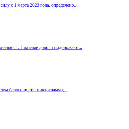
лу с 1 марта 2023 года, определено,...
жизнью. 1. Платные дороги подорожают...
ом белого цвета: пиктограмма,...