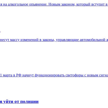
на алкогольное опьянение. Новым законом, который вступит в си
.
о внесут массу изменений в законы, управляющие автомобильной 
 1 марта в РФ начнут функционировать светофоры с новым сигнал
я уйти от полиции