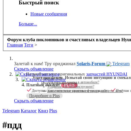
Быстрый поиск
Новые сообщения
Больше...
Форум клуба поклонников и счастливых владельцев Hyund
Главная
Теги
>
Залетай к нам! Тру ориджинал
Solaris-Forum
Telegram
Скрыть объявление
Скрыть объявление
Полный каталог оригинальных
запчастей HYUNDAI
Успех неизбежен. Испытай свою интуицию и смекал
Поиск по VIN
Скрыть объявление
Для чего эта кнопка в автомобиле?
Поиск по номеру детали
Платный аккаунт
PLUS
Угадаешь для чего инструмент?
Доступны дополнительные приятные функции сайта
Покупая э
Какое животное вдохновило на создание этих авто?
Подробнее о Plus
Скрыть объявление
Telegram
Каталог
Квиз
Plus
#пдд