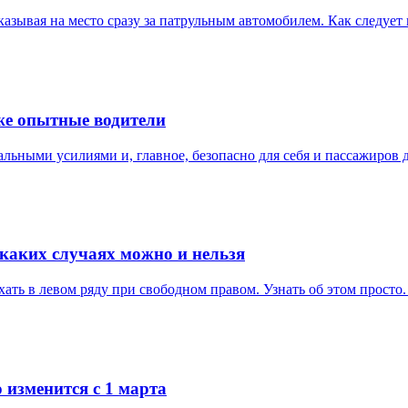
зывая на место сразу за патрульным автомобилем. Как следует п
же опытные водители
альными усилиями и, главное, безопасно для себя и пассажиров д
 каких случаях можно и нельзя
ать в левом ряду при свободном правом. Узнать об этом просто.
 изменится с 1 марта