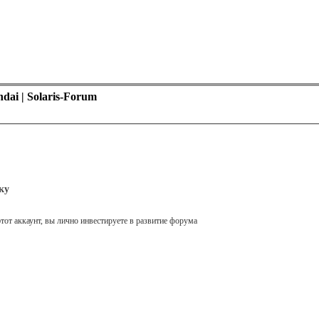
ai | Solaris-Forum
ку
тот аккаунт, вы лично инвестируете в развитие форума