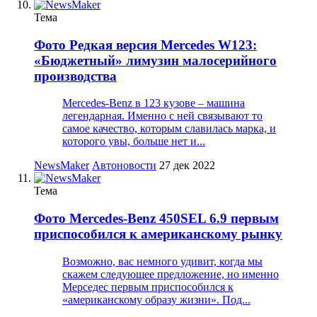
Тема
Фото
Редкая версия Mercedes W123:
«Бюджетный» лимузин малосерийного
производства
Mercedes-Benz в 123 кузове – машина
легендарная. Именно с ней связывают то
самое качество, которым славилась марка, и
которого увы, больше нет и...
NewsMaker
Автоновости
27 дек 2022
Тема
Фото
Mercedes-Benz 450SEL 6.9 первым
приспособился к американскому рынку
Возможно, вас немного удивит, когда мы
скажем следующее предложение, но именно
Мерседес первым приспособился к
«американскому образу жизни». Под...