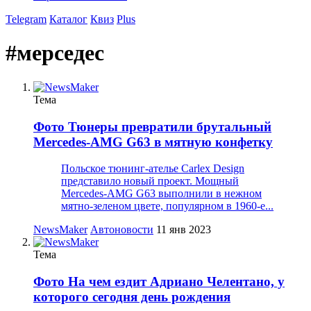
Telegram
Каталог
Квиз
Plus
#мерседес
Тема
Фото
Тюнеры превратили брутальный
Mercedes-AMG G63 в мятную конфетку
Польское тюнинг-ателье Carlex Design
представило новый проект. Мощный
Mercedes-AMG G63 выполнили в нежном
мятно-зеленом цвете, популярном в 1960-е...
NewsMaker
Автоновости
11 янв 2023
Тема
Фото
На чем ездит Адриано Челентано, у
которого сегодня день рождения