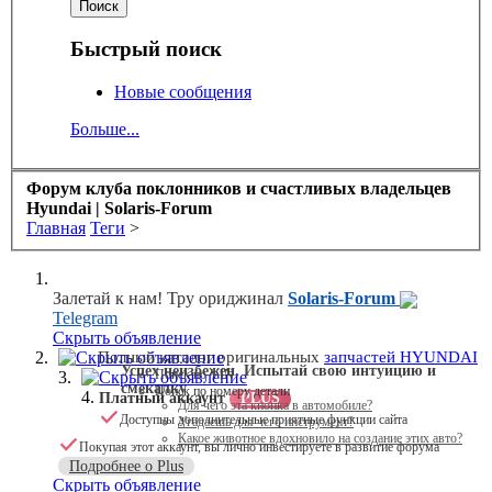
Быстрый поиск
Новые сообщения
Больше...
Форум клуба поклонников и счастливых владельцев
Hyundai | Solaris-Forum
Главная
Теги
>
Залетай к нам! Тру ориджинал
Solaris-Forum
Telegram
Скрыть объявление
Скрыть объявление
Полный каталог оригинальных
запчастей HYUNDAI
Успех неизбежен. Испытай свою интуицию и
Поиск по VIN
Скрыть объявление
смекалку
Поиск по номеру детали
Платный аккаунт
PLUS
Для чего эта кнопка в автомобиле?
Доступны дополнительные приятные функции сайта
Угадаешь для чего инструмент?
Какое животное вдохновило на создание этих авто?
Покупая этот аккаунт, вы лично инвестируете в развитие форума
Подробнее о Plus
Скрыть объявление