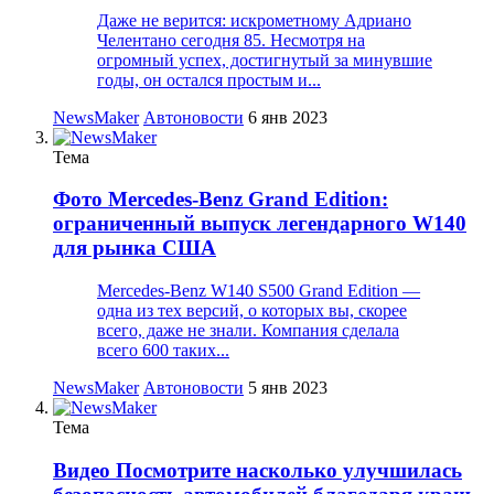
Даже не верится: искрометному Адриано
Челентано сегодня 85. Несмотря на
огромный успех, достигнутый за минувшие
годы, он остался простым и...
NewsMaker
Автоновости
6 янв 2023
Тема
Фото
Mercedes-Benz Grand Edition:
ограниченный выпуск легендарного W140
для рынка США
Mercedes-Benz W140 S500 Grand Edition —
одна из тех версий, о которых вы, скорее
всего, даже не знали. Компания сделала
всего 600 таких...
NewsMaker
Автоновости
5 янв 2023
Тема
Видео
Посмотрите насколько улучшилась