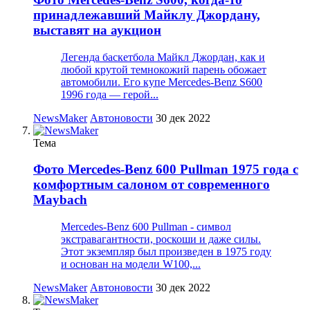
принадлежавший Майклу Джордану,
выставят на аукцион
Легенда баскетбола Майкл Джордан, как и
любой крутой темнокожий парень обожает
автомобили. Его купе Mercedes-Benz S600
1996 года — герой...
NewsMaker
Автоновости
30 дек 2022
Тема
Фото
Mercedes-Benz 600 Pullman 1975 года с
комфортным салоном от современного
Maybach
Mercedes-Benz 600 Pullman - символ
экстравагантности, роскоши и даже силы.
Этот экземпляр был произведен в 1975 году
и основан на модели W100,...
NewsMaker
Автоновости
30 дек 2022