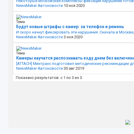
Некоторые московские комплексы фиксации нарушений готовы 
NewsMaker
Автоновости
10 ноя 2020
Тема
Будут новые штрафы с камер: за телефон и ремень
И скоро начнут фиксировать эти нарушения. Сначала в Москве,
NewsMaker
Автоновости
3 ноя 2020
Тема
Камеры научатся распознавать езду днем без включен
[ATTACH] Минтранс подготовил методические рекомендации дл
NewsMaker
Автоновости
30 авг 2019
Показано результатов: с 1 по 3 из 3.