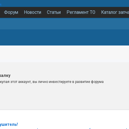
я
Форум
Новости
Статьи
Регламент ТО
Каталог запч
калку
купая этот аккаунт, вы лично инвестируете в развитие форума
рушитель!