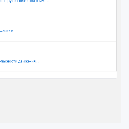
в руке. Появился снимок...
ения и...
асности движения....