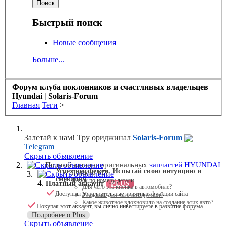
Быстрый поиск
Новые сообщения
Больше...
Форум клуба поклонников и счастливых владельцев
Hyundai | Solaris-Forum
Главная
Теги
>
Залетай к нам! Тру ориджинал
Solaris-Forum
Telegram
Скрыть объявление
Скрыть объявление
Полный каталог оригинальных
запчастей HYUNDAI
Успех неизбежен. Испытай свою интуицию и
Поиск по VIN
Скрыть объявление
смекалку
Поиск по номеру детали
Платный аккаунт
PLUS
Для чего эта кнопка в автомобиле?
Доступны дополнительные приятные функции сайта
Угадаешь для чего инструмент?
Какое животное вдохновило на создание этих авто?
Покупая этот аккаунт, вы лично инвестируете в развитие форума
Подробнее о Plus
Скрыть объявление