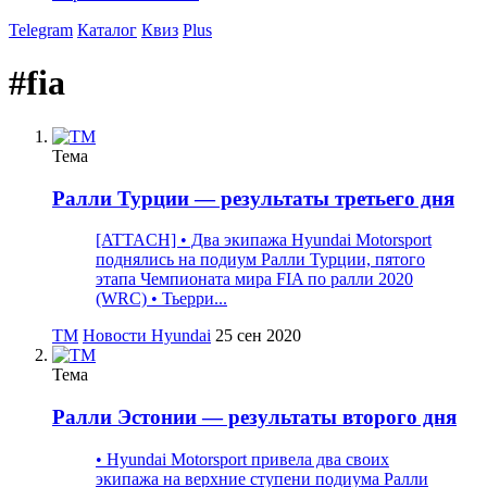
Telegram
Каталог
Квиз
Plus
#fia
Тема
Ралли Турции — результаты третьего дня
[ATTACH] • Два экипажа Hyundai Motorsport
поднялись на подиум Ралли Турции, пятого
этапа Чемпионата мира FIA по ралли 2020
(WRC) • Тьерри...
TM
Новости Hyundai
25 сен 2020
Тема
Ралли Эстонии — результаты второго дня
• Hyundai Motorsport привела два своих
экипажа на верхние ступени подиума Ралли