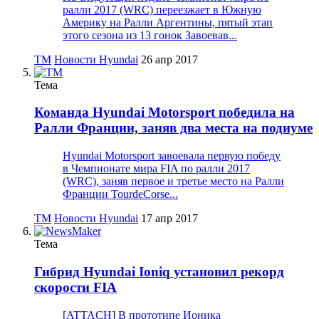
ралли 2017 (WRC) переезжает в Южную
Америку на Ралли Аргентины, пятый этап
этого сезона из 13 гонок Завоевав...
TM
Новости Hyundai
26 апр 2017
Тема
Команда Hyundai Motorsport победила на
Ралли Франции, заняв два места на подиуме
Hyundai Motorsport завоевала первую победу
в Чемпионате мира FIA по ралли 2017
(WRC), заняв первое и третье место на Ралли
Франции TourdeCorse...
TM
Новости Hyundai
17 апр 2017
Тема
Гибрид Hyundai Ioniq установил рекорд
скорости FIA
[ATTACH] В прототипе Ионика