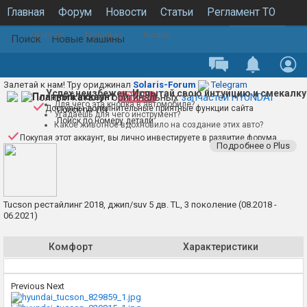
Главная
Форум
Новости
Статьи
Регламент ТО
Главная
Машины
Tucson
Каталог запчастей
Галерея
База знаний
Машины
Поиск
Новые машины
Залетай к нам! Тру ориджинал
Solaris-Forum
Telegram
Успех неизбежен. Испытай свою интуицию и смекалку
Полный каталог оригинальных
Платный аккаунт
PLUS
запчастей HYUNDAI
Для чего эта кнопка в автомобиле?
Доступны дополнительные приятные функции сайта
Поиск по VIN
Угадаешь для чего инструмент?
Поиск по номеру детали
Какое животное вдохновило на создание этих авто?
Покупая этот аккаунт, вы лично инвестируете в развитие форума
Подробнее о Plus
Tucson рестайлинг 2018, джип/suv 5 дв. TL, 3 поколение (08.2018 -
06.2021)
Комфорт
Характеристики
Previous
Next