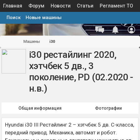
Главная
Форум
Новости
Статьи
Регламент ТО
Поиск
Новые машины
Каталог запчастей
Галерея
База знаний
Машины
Машины
i30
i30 рестайлинг 2020,
хэтчбек 5 дв., 3
поколение, PD (02.2020 -
н.в.)
Общая информация
Фотографии
Hyundai i30 III Рестайлинг 2 – хэтчбек 5 дв. C-класса,
передний привод. Механика, автомат и робот.