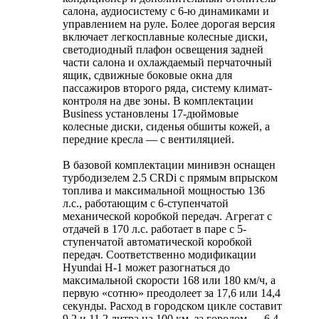
салона, аудиосистему с 6-ю динамиками и
управлением на руле. Более дорогая версия
включает легкосплавные колесные диски,
светодиодный плафон освещения задней
части салона и охлаждаемый перчаточный
ящик, сдвижные боковые окна для
пассажиров второго ряда, систему климат-
контроля на две зоны. В комплектации
Business установлены 17-дюймовые
колесные диски, сиденья обшиты кожей, а
передние кресла — с вентиляцией.
В базовой комплектации минивэн оснащен
турбодизелем 2.5 CRDi с прямым впрыском
топлива и максимальной мощностью 136
л.с., работающим с 6-ступенчатой
механической коробкой передач. Агрегат с
отдачей в 170 л.с. работает в паре с 5-
ступенчатой автоматической коробкой
передач. Соответственно модификации
Hyundai H-1 может разогнаться до
максимальной скорости 168 или 180 км/ч, а
первую «сотню» преодолеет за 17,6 или 14,4
секунды. Расход в городском цикле составит
9,2 и 11,2 литра на 100 км, за городом — 6,4