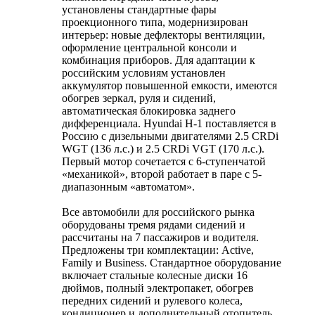
установлены стандартные фары
проекционного типа, модернизирован
интерьер: новые дефлекторы вентиляции,
оформление центральной консоли и
комбинация приборов. Для адаптации к
российским условиям установлен
аккумулятор повышенной емкости, имеются
обогрев зеркал, руля и сидений,
автоматическая блокировка заднего
дифференциала. Hyundai H-1 поставляется в
Россию с дизельными двигателями 2.5 CRDi
WGT (136 л.с.) и 2.5 CRDi VGT (170 л.с.).
Первый мотор сочетается с 6-ступенчатой
«механикой», второй работает в паре с 5-
диапазонным «автоматом».
Все автомобили для российского рынка
оборудованы тремя рядами сидений и
рассчитаны на 7 пассажиров и водителя.
Предложены три комплектации: Active,
Family и Business. Стандартное оборудование
включает стальные колесные диски 16
дюймов, полный электропакет, обогрев
передних сидений и рулевого колеса,
кондиционер и дополнительный отопитель