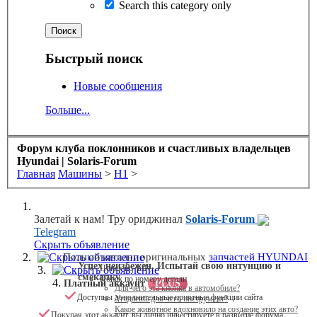
Search this category only
Быстрый поиск
Новые сообщения
Больше...
Форум клуба поклонников и счастливых владельцев
Hyundai | Solaris-Forum
Главная
Машины
>
H1
>
Залетай к нам! Тру ориджинал
Solaris-Forum
Telegram
Скрыть объявление
Скрыть объявление
Полный каталог оригинальных
запчастей HYUNDAI
Успех неизбежен. Испытай свою интуицию и
Поиск по VIN
Скрыть объявление
смекалку
Поиск по номеру детали
Платный аккаунт
PLUS
Для чего эта кнопка в автомобиле?
Доступны дополнительные приятные функции сайта
Угадаешь для чего инструмент?
Какое животное вдохновило на создание этих авто?
Покупая этот аккаунт, вы лично инвестируете в развитие форума