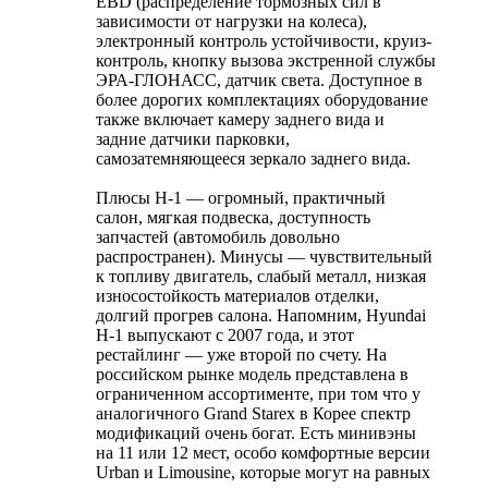
EBD (распределение тормозных сил в
зависимости от нагрузки на колеса),
электронный контроль устойчивости, круиз-
контроль, кнопку вызова экстренной службы
ЭРА-ГЛОНАСС, датчик света. Доступное в
более дорогих комплектациях оборудование
также включает камеру заднего вида и
задние датчики парковки,
самозатемняющееся зеркало заднего вида.
Плюсы H-1 — огромный, практичный
салон, мягкая подвеска, доступность
запчастей (автомобиль довольно
распространен). Минусы — чувствительный
к топливу двигатель, слабый металл, низкая
износостойкость материалов отделки,
долгий прогрев салона. Напомним, Hyundai
H-1 выпускают с 2007 года, и этот
рестайлинг — уже второй по счету. На
российском рынке модель представлена в
ограниченном ассортименте, при том что у
аналогичного Grand Starex в Корее спектр
модификаций очень богат. Есть минивэны
на 11 или 12 мест, особо комфортные версии
Urban и Limousine, которые могут на равных