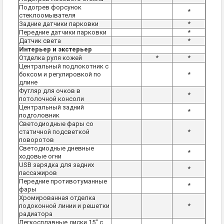
Подогрев форсунок
*
стеклоомывателя
Задние датчики парковки
*
Передние датчики парковки
*
Датчик света
*
Интерьер и экстерьер
Отделка руля кожей
*
*
Центральный подлокотник с
боксом и регулировкой по
*
длине
Футляр для очков в
*
потолочной консоли
Центральный задний
*
подголовник
Светодиодные фары со
статичной подсветкой
*
поворотов
Светодиодные дневные
*
ходовые огни
USB зарядка для задних
*
пассажиров
Передние противотуманные
*
фары
Хромированная отделка
подоконной линии и решетки
*
радиатора
Легкосплавные диски 15" с