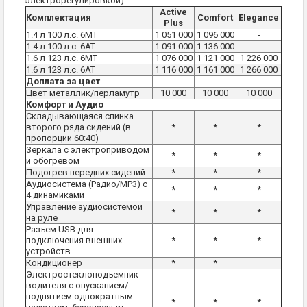
электрорегулировкой)
Active
Комплектация
Comfort
Elegance
Plus
1.4 л 100 л.с. 6МТ
1 051 000
1 096 000
-
1.4 л 100 л.с. 6АТ
1 091 000
1 136 000
-
1.6 л 123 л.с. 6МТ
1 076 000
1 121 000
1 226 000
1.6 л 123 л.с. 6АТ
1 116 000
1 161 000
1 266 000
Доплата за цвет
Цвет металлик/перламутр
10 000
10 000
10 000
Комфорт и Аудио
Складывающаяся спинка
второго ряда сидений (в
*
*
*
пропорции 60:40)
Зеркала с электроприводом
*
*
*
и обогревом
Подогрев передних сидений
*
*
*
Аудиосистема (Радио/MP3) с
*
*
*
4 динамиками
Управление аудиосистемой
*
*
*
на руле
Разъем USB для
подключения внешних
*
*
*
устройств
Кондиционер
*
*
Электростеклоподъемник
водителя с опусканием/
поднятием однократным
*
*
*