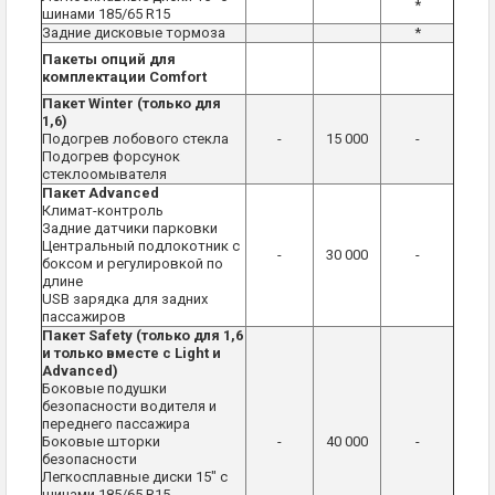
*
шинами 185/65 R15
Задние дисковые тормоза
*
Пакеты опций для
комплектации Comfort
Пакет Winter (только для
1,6)
Подогрев лобового стекла
-
15 000
-
Подогрев форсунок
стеклоомывателя
Пакет Advanced
Климат-контроль
Задние датчики парковки
Центральный подлокотник с
-
30 000
-
боксом и регулировкой по
длине
USB зарядка для задних
пассажиров
Пакет Safety (только для 1,6
и только вместе с
Light
и
Advanced
)
Боковые подушки
безопасности водителя и
переднего пассажира
Боковые шторки
-
40 000
-
безопасности
Легкосплавные диски 15" с
шинами 185/65 R15