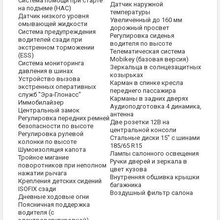
Система помощи при старте
Датчик наружной
на подъеме (HAC)
температуры
Датчик низкого уровня
Увеличенный до 160 мм
омывающей жидкости
дорожный просвет
Система предупреждения
Регулировка сиденья
водителей сзади при
водителя по высоте
экстренном торможении
Телематическая система
(ESS)
Mobikey (
базовая версия)
Система мониторинга
Зеркальца в солнцезащитных
давления в шинах
козырьках
Устройство вызова
Карман в спинке кресла
экстренных оперативных
переднего пассажира
служб "Эра-Глонасс"
Карманы в задних дверях
Иммобилайзер
Аудиоподготовка 4 динамика,
Центральный замок
антенна
Регулировка передних ремней
Две розетки 12В на
безопасности по высоте
центральной консоли
Регулировка рулевой
Стальные диски 15" с шинами
колонки по высоте
185/65 R15
Шумоизоляция капота
Лампы салонного освещения
Тройное мигание
Ручки дверей и зеркала в
поворотников при неполном
цвет кузова
нажатии рычага
Внутренняя обшивка крышки
Крепления детских сидений
багажника
ISOFIX сзади
Воздушный фильтр салона
Дневные ходовые огни
Поясничная поддержка
водителя (с