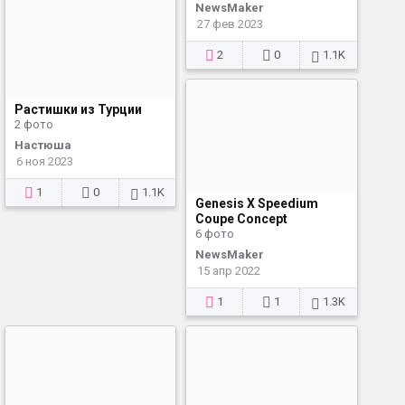
NewsMaker
27 фев 2023
2
0
1.1K
Растишки из Турции
2 фото
Настюша
6 ноя 2023
1
0
1.1K
Genesis X Speedium
Coupe Concept
6 фото
NewsMaker
15 апр 2022
1
1
1.3K