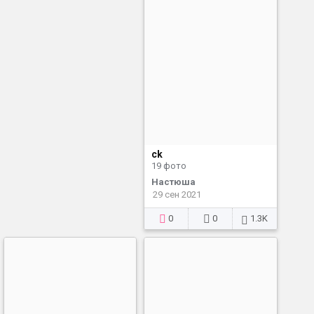
ck
19 фото
Настюша
29 сен 2021
0
0
1.3K