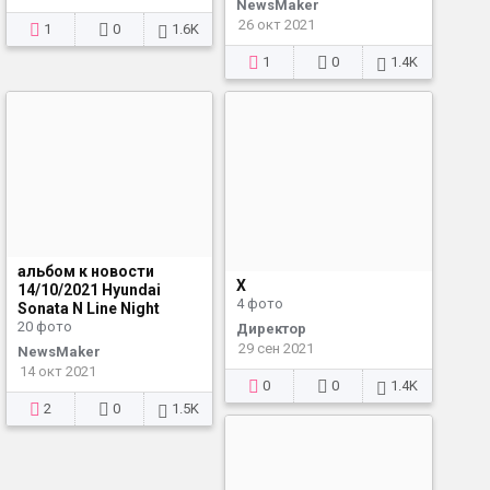
NewsMaker
26 окт 2021
1
0
1.6K
1
0
1.4K
альбом к новости
X
14/10/2021 Hyundai
4 фото
Sonata N Line Night
20 фото
Директор
29 сен 2021
NewsMaker
14 окт 2021
0
0
1.4K
2
0
1.5K