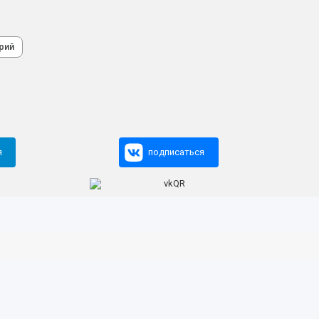
рий
я
подписаться