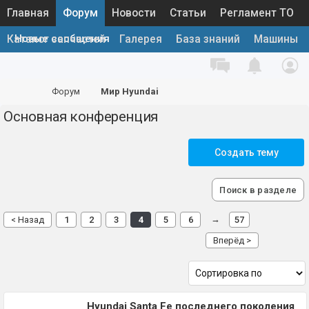
Главная
Форум
Новости
Статьи
Регламент ТО
Новые сообщения
Каталог запчастей
Галерея
База знаний
Машины
Форум
Мир Hyundai
Основная конференция
Создать тему
Поиск в разделе
→
< Назад
1
2
3
4
5
6
57
Вперёд >
Hyundai Santa Fe последнего поколения