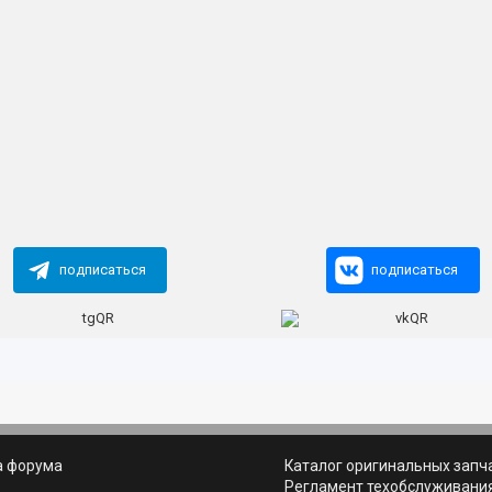
подписаться
подписаться
а форума
Каталог оригинальных запч
ь
Регламент техобслуживани