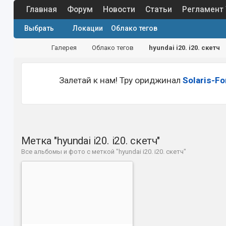
Главная
Форум
Новости
Статьи
Регламент
Выбрать
Локации
Облако тегов
Галерея
Облако тегов
hyundai i20. i20. скетч
Залетай к нам! Тру ориджинал
Solaris-F
Метка "hyundai i20. i20. скетч"
Все альбомы и фото с меткой "hyundai i20. i20. скетч"