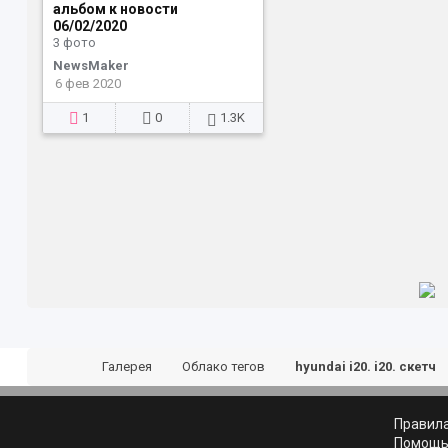
альбом к новости
06/02/2020
3 фото
NewsMaker
6 фев 2020
1
0
1.3K
Галерея
Облако тегов
hyundai i20. i20. скетч
Правил
Помощ