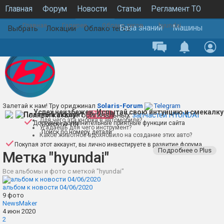
Главная
Форум
Новости
Статьи
Регламент ТО
Главная
Галерея
Облако тегов
hyundai
Каталог запчастей
Галерея
База знаний
Машины
Выбрать
Локации
Облако тегов
Залетай к нам! Тру ориджинал
Solaris-Forum
Telegram
Успех неизбежен. Испытай свою интуицию и смекалку
Полный каталог оригинальных
Платный аккаунт
PLUS
запчастей HYUNDAI
Для чего эта кнопка в автомобиле?
Доступны дополнительные приятные функции сайта
Поиск по VIN
Угадаешь для чего инструмент?
Поиск по номеру детали
Какое животное вдохновило на создание этих авто?
Покупая этот аккаунт, вы лично инвестируете в развитие форума
Подробнее о Plus
Метка "hyundai"
Все альбомы и фото с меткой "hyundai"
альбом к новости 04/06/2020
9 фото
NewsMaker
4 июн 2020
2