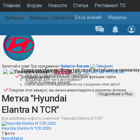
Главная
Форум
Новости
Статьи
Регламент ТО
Главная
Галерея
Облако тегов
Каталог запчастей
Галерея
База знаний
Машины
Выбрать
Локации
Облако тегов
Hyundai Elantra N TCR
Залетай к нам! Тру ориджинал
Solaris-Forum
Telegram
Успех неизбежен. Испытай свою интуицию и смекалку
Полный каталог оригинальных
Платный аккаунт
PLUS
запчастей HYUNDAI
Для чего эта кнопка в автомобиле?
Доступны дополнительные приятные функции сайта
Поиск по VIN
Угадаешь для чего инструмент?
Поиск по номеру детали
Какое животное вдохновило на создание этих авто?
Покупая этот аккаунт, вы лично инвестируете в развитие форума
Подробнее о Plus
Метка "Hyundai
Elantra N TCR"
Все альбомы и фото с меткой "Hyundai Elantra N TCR"
Hyundai Elantra N TCR 2020
7 фото
NewsMaker