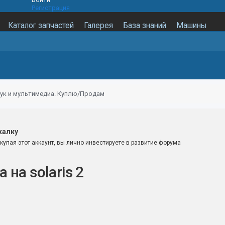
Регистрация
Каталог запчастей
Галерея
База знаний
Машины
ук и мультимедиа. Куплю/Продам
калку
купая этот аккаунт, вы лично инвестируете в развитие форума
на solaris 2