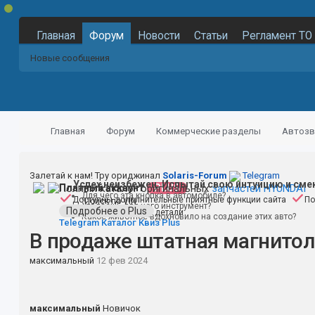
Главная
Форум
Новости
Статьи
Регламент ТО
Новые сообщения
Главная
Форум
Коммерческие разделы
Автозв
Залетай к нам! Тру ориджинал
Solaris-Forum
Telegram
Успех неизбежен. Испытай свою интуицию и сме
Полный каталог оригинальных
Платный аккаунт
PLUS
запчастей HYUNDAI
Для чего эта кнопка в автомобиле?
Доступны дополнительные приятные функции сайта
По
Поиск по VIN
Угадаешь для чего инструмент?
Подробнее о Plus
Поиск по номеру детали
Какое животное вдохновило на создание этих авто?
Telegram
Каталог
Квиз
Plus
В продаже штатная магнитола 
максимальный
12 фев 2024
максимальный
Новичок