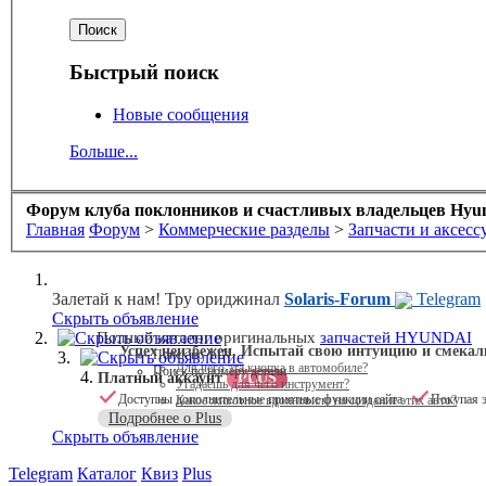
Быстрый поиск
Новые сообщения
Больше...
Форум клуба поклонников и счастливых владельцев Hyund
Главная
Форум
>
Коммерческие разделы
>
Запчасти и аксесс
Залетай к нам! Тру ориджинал
Solaris-Forum
Telegram
Скрыть объявление
Скрыть объявление
Полный каталог оригинальных
запчастей HYUNDAI
Успех неизбежен. Испытай свою интуицию и смекал
Поиск по VIN
Скрыть объявление
Для чего эта кнопка в автомобиле?
Поиск по номеру детали
Платный аккаунт
PLUS
Угадаешь для чего инструмент?
Доступны дополнительные приятные функции сайта
Покупая э
Какое животное вдохновило на создание этих авто?
Подробнее о Plus
Скрыть объявление
Telegram
Каталог
Квиз
Plus