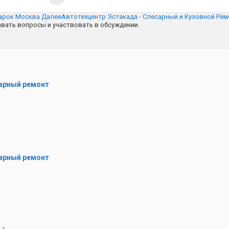
марок Москва
Далее
Автотехцентр Эстакада - Слесарный и Кузовной Ре
авать вопросы и участвовать в обсуждении.
сарный ремонт
сарный ремонт