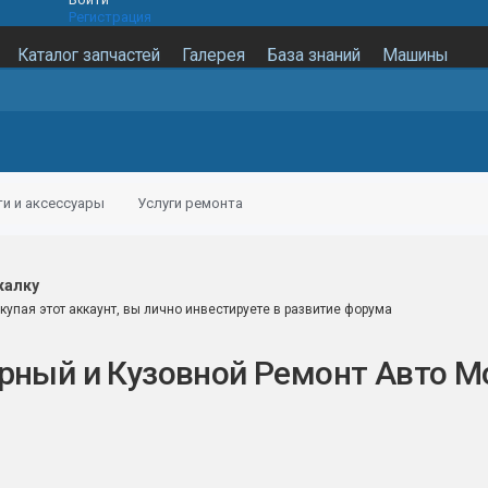
Регистрация
Каталог запчастей
Галерея
База знаний
Машины
ти и аксессуары
Услуги ремонта
калку
купая этот аккаунт, вы лично инвестируете в развитие форума
арный и Кузовной Ремонт Авто М