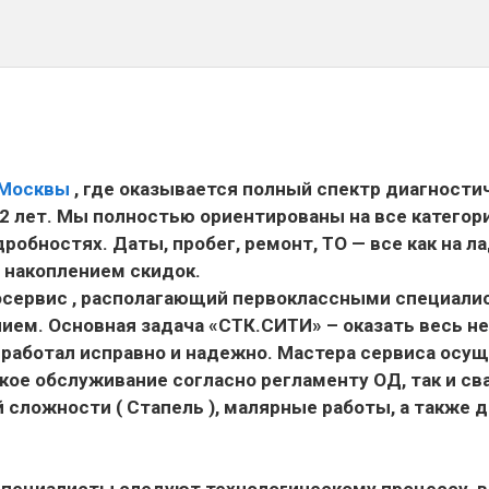
 Москвы
, где оказывается полный спектр диагности
2 лет. Мы полностью ориентированы на все категори
обностях. Даты, пробег, ремонт, ТО — все как на л
 накоплением скидок.
осервис , располагающий первоклассными специали
ем. Основная задача «СТК.СИТИ» – оказать весь н
ь работал исправно и надежно. Мастера сервиса ос
кое обслуживание согласно регламенту ОД, так и с
 сложности ( Стапель ), малярные работы, а также д
специалисты следуют технологическому процессу, в