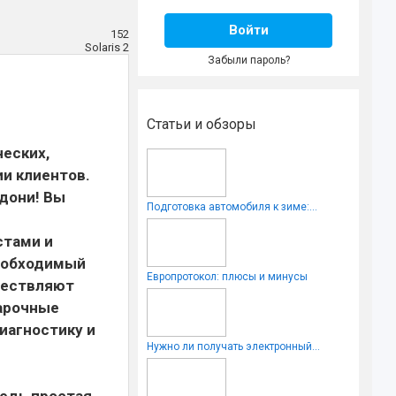
Войти
152
Solaris 2
Забыли пароль?
S
Статьи и обзоры
ческих,
и клиентов.
адони! Вы
Подготовка автомобиля к зиме:...
стами и
еобходимый
Европротокол: плюсы и минусы
уществляют
варочные
иагностику и
Нужно ли получать электронный...
едь простая