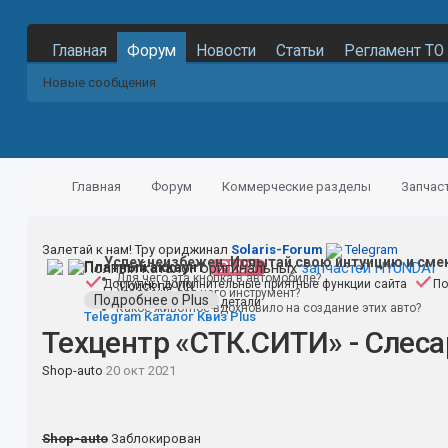
Главная
Форум
Новости
Статьи
Регламент ТО
Новые сообщения
Главная
Форум
Коммерческие разделы
Запчас
Залетай к нам! Тру ориджинал
Solaris-Forum
Telegram
Успех неизбежен. Испытай свою интуицию и сме
Полный каталог оригинальных
Платный аккаунт
PLUS
запчастей HYUNDAI
Для чего эта кнопка в автомобиле?
Доступны дополнительные приятные функции сайта
По
Поиск по VIN
Угадаешь для чего инструмент?
Подробнее о Plus
Поиск по номеру детали
Какое животное вдохновило на создание этих авто?
Telegram
Каталог
Квиз
Plus
Техцентр «СТК.СИТИ» - Слес
Shop-auto
20 окт 2021
Shop-auto
Заблокирован