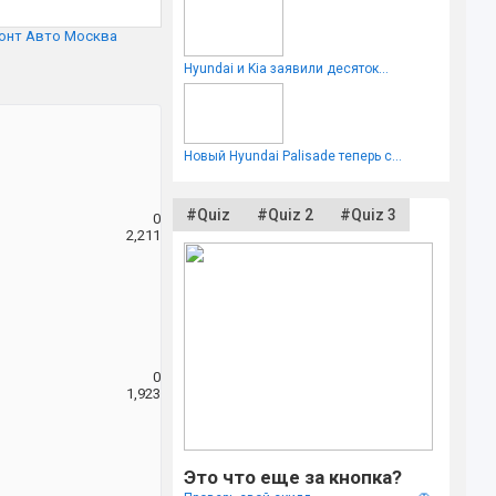
монт Авто Москва
Hyundai и Kia заявили десяток...
S
Новый Hyundai Palisade теперь с...
#Quiz
#Quiz 2
#Quiz 3
0
2,211
S
0
1,923
S
Это что еще за кнопка?