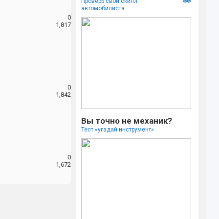
🚗
Проверь свой скилл
автомобилиста
0
1,817
S
0
1,842
S
Вы точно не механик?
Тест «угадай инструмент»
0
1,672