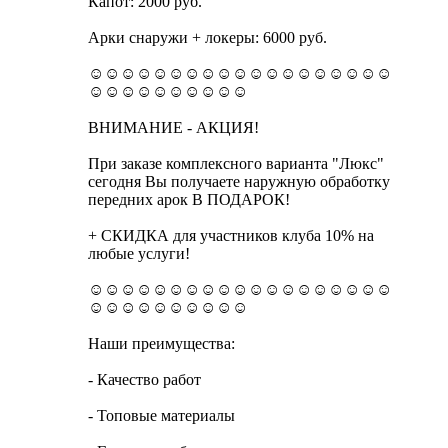
Капот: 2000 руб.
Арки снаружи + локеры: 6000 руб.
☺☺☺☺☺☺☺☺☺☺☺☺☺☺☺☺☺☺☺
☺☺☺☺☺☺☺☺☺☺
ВНИМАНИЕ - АКЦИЯ!
При заказе комплексного варианта "Люкс"
сегодня Вы получаете наружную обработку
передних арок В ПОДАРОК!
+ СКИДКА для участников клуба 10% на
любые услуги!
☺☺☺☺☺☺☺☺☺☺☺☺☺☺☺☺☺☺☺
☺☺☺☺☺☺☺☺☺☺
Наши преимущества:
- Качество работ
- Топовые материалы