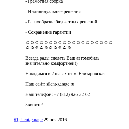
- Грамотная сборка
- Индивидуальные решения
- Разнообразие бюджетных решений
- Сохранение гарантии
☺☺☺☺☺☺☺☺☺☺☺☺☺☺☺☺☺☺☺
☺☺☺☺☺☺☺☺☺☺
Всегда рады сделать Ваш автомобиль
значительно комфортней!)
Находимся в 2 шагах от м. Елизаровская.
Наш сайт: silent-garage.ru
Наш телефон: +7 (812) 926-32-62
Звоните!
#1
silent-garage
29 ноя 2016