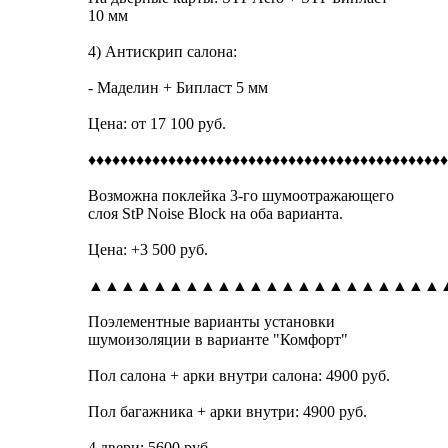
10 мм
4) Антискрип салона:
- Маделин + Бипласт 5 мм
Цена: от 17 100 руб.
♦♦♦♦♦♦♦♦♦♦♦♦♦♦♦♦♦♦♦♦♦♦♦♦♦♦♦♦♦♦♦♦♦♦♦♦♦♦♦♦♦♦♦♦♦
Возможна поклейка 3-го шумоотражающего
слоя StP Noise Block на оба варианта.
Цена: +3 500 руб.
▲▲▲▲▲▲▲▲▲▲▲▲▲▲▲▲▲▲▲▲▲▲
Поэлементные варианты установки
шумоизоляции в варианте "Комфорт"
Пол салона + арки внутри салона: 4900 руб.
Пол багажника + арки внутри: 4900 руб.
4 двери: 5600 руб.