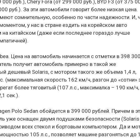
 000 руб.), Chery Fora (от 299 000 руб.), BYD F3 (от 375 0
 000 руб.). За эти автомобили говорит более низкая цена.
меют сомнительную, особенно по части надежности. И, 
оментом, у нас в стране ездить на корейском авто
м на китайском (даже если последнее гораздо лучше
мпатичней).
lbea. Цена на автомобиль начинается с отметки в 398 30
патель получит автомобиль примерно в такой же
ый дешевый Solaris, с мотором такого же объема 1,4 л,
. (максимальная скорость 162 км/ч, разгон до «сотни» 
агрегат более тяговитый (107 л.с., максималка – 190 км/ч,
1 сек.).
en Polo Sedan обойдется в 399 000 рублей. Причем в э
ь уже оснащен двумя подушками безопасности (Solaris
приводом всех стекол и бортовым компьютером. Да и мо
 мощностью 105 л.с., позволяет машине разгоняться до 