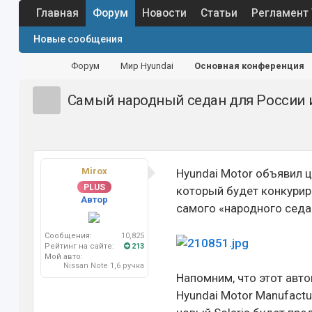
Главная
Форум
Новости
Статьи
Регламент
Новые сообщения
Форум
Мир Hyundai
Основная конференция
Самый народный седан для России 
Mirox
Hyundai Motor объявил ц
PLUS
который будет конкурир
Автор
самого «народного седа
Сообщения:
10,825
Рейтинг на сайте:
213
Мой авто:
Nissan Note 1,6 ручка
Напомним, что этот авто
Hyundai Motor Manufactu