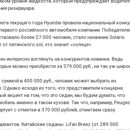
чиком уровня жидкости, который предупреждает водител
ия резервуара.
лета текущего года Hyundai провела национальный конку
 первого российского автомобиля компании. Победител
ствовало более 27 000 человек, стало название Solaris.
 от латинского sol, что значит «солнце».
ен интересно взглянуть на конкурентов новинки. Ведь
рые можно приобрести за 379 000 руб., не так уж широк
я суммой в 400 000 руб., человек может выбрать из
 Однако исходя из того, что представители концерна
й акцент на том, что это седан, мы будем думать, что
обиль именно в таком кузове. Так что, например, Peugeo
артует с отметки в 370 000 рублей, отметаем сразу.
ариантов. Китайские седаны: Lifan Breez (от 289 000