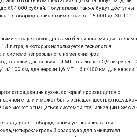
дставлен в пяти комплектациях. Цены на новую модель
 до 604 000 рублей. Покупателям также будут доступны
льного оборудования стоимостью от 15 000 до 30 000
рядными четырехцилиндровыми бензиновыми двигателями
,4 литра, в которых используется технология
 и система непрерывного изменения фаз
од топлива для версии 1,4 МТ составляет 5,9 литра на 1
,4 л/ 100 км, для версии 1,6 МТ – 6 л/100 км, для версии 
энергопоглощающий кузов, который производится с
прочной стали и может быть оснащен шестью подушка
акже может оснащаться системой стабилизации ESP c A
е стандартного оборудования устанавливаются
текла, четырехлитровый резервуар для омывателя