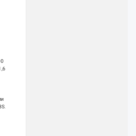
00
1,6
ми
BS.