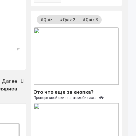
#Quiz
#Quiz 2
#Quiz 3
#1
Далее
ляриса
Это что еще за кнопка?
🚗
Проверь свой скилл автомобилиста