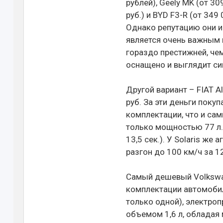
рублей), Geely MK (от 309
руб.) и BYD F3-R (от 349
Однако репутацию они и
является очень важным м
гораздо престижней, че
оснащено и выглядит си
Другой вариант – FIAT A
руб. За эти деньги поку
комплектации, что и сам
только мощностью 77 л.с
13,5 сек.). У Solaris же 
разгон до 100 км/ч за 12,
Самый дешевый Volkswag
комплектации автомобил
только одной), электро
объемом 1,6 л, обладая