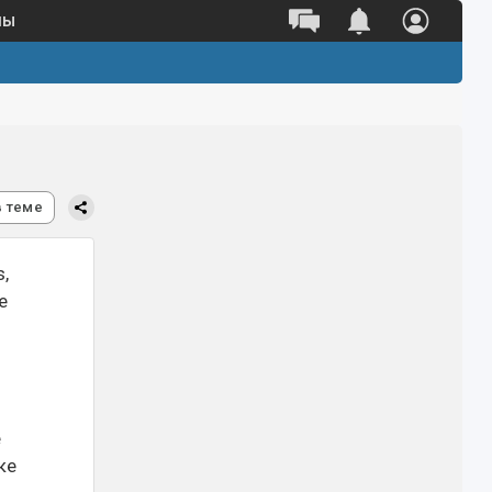
ны
в теме
,
е
е
ке