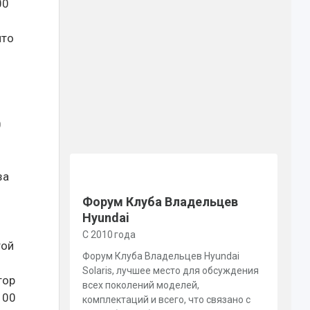
00
что
0
за
Форум Клуба Владельцев
Hyundai
С 2010 года
той
Форум Клуба Владельцев Hyundai
Solaris, лучшее место для обсуждения
тор
всех поколений моделей,
100
комплектаций и всего, что связано с