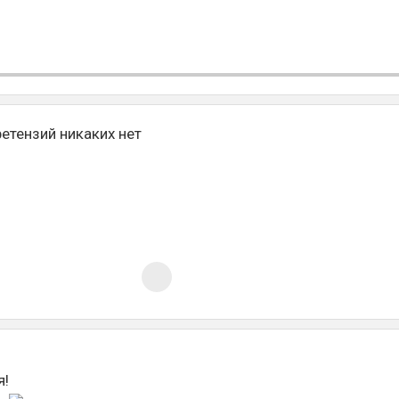
етензий никаких нет
я!