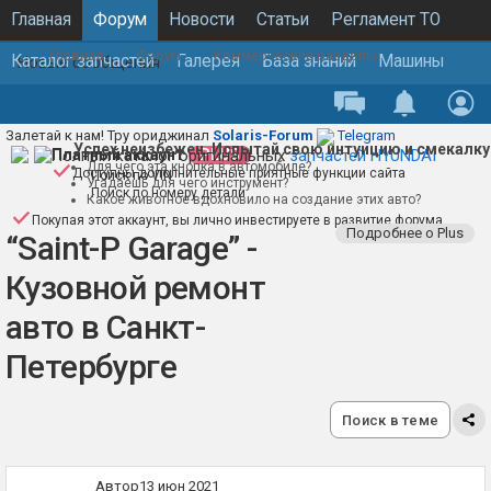
Главная
Форум
Новости
Статьи
Регламент ТО
Главная
Форум
Коммерческие разделы
Каталог запчастей
Галерея
База знаний
Машины
Новые сообщения
Запчасти и аксессуары
Услуги ремонта
Залетай к нам! Тру ориджинал
Solaris-Forum
Telegram
Успех неизбежен. Испытай свою интуицию и смекалку
Полный каталог оригинальных
Платный аккаунт
PLUS
запчастей HYUNDAI
Для чего эта кнопка в автомобиле?
Доступны дополнительные приятные функции сайта
Поиск по VIN
Угадаешь для чего инструмент?
Поиск по номеру детали
Какое животное вдохновило на создание этих авто?
Покупая этот аккаунт, вы лично инвестируете в развитие форума
Подробнее о Plus
“Saint-P Garage” -
Кузовной ремонт
авто в Санкт-
Петербурге
Поиск в теме
Автор
13 июн 2021