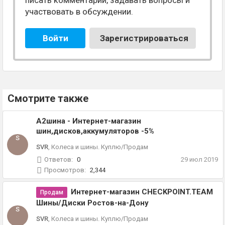
писать комментарии, задавать вопросы и
участвовать в обсуждении.
Войти
Зарегистрироваться
Смотрите также
А2шина - Интернет-магазин
шин,дисков,аккумуляторов -5%
S
SVR
,
Колеса и шины. Куплю/Продам
Ответов:
0
29 июл 2019
Просмотров:
2,344
Интернет-магазин CHECKPOINT.TEAM
Продам
Шины/Диски Ростов-на-Дону
S
SVR
,
Колеса и шины. Куплю/Продам