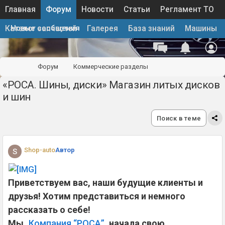
Главная
Форум
Новости
Статьи
Регламент ТО
Новые сообщения
Каталог запчастей
Галерея
База знаний
Машины
Форум
Коммерческие разделы
«РОСА. Шины, диски» Магазин литых дисков
Колеса и шины. Куплю/Продам
и шин
Поиск в теме
Shop-auto
Автор
S
Приветствуем вас, наши будущие клиенты и
друзья! Хотим представиться и немного
рассказать о себе!
Мы,
Компания “РОСА”
, начала свою