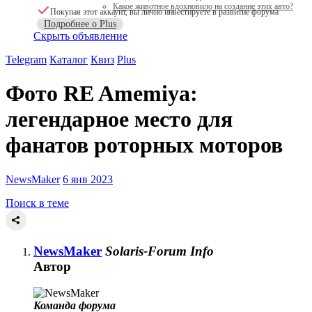
Какое животное вдохновило на создание этих авто?
Покупая этот аккаунт, вы лично инвестируете в развитие форума
Подробнее о Plus
Скрыть объявление
Telegram
Каталог
Квиз
Plus
Фото
RE Amemiya:
легендарное место для
фанатов роторных моторов
NewsMaker
6 янв 2023
Поиск в теме
NewsMaker
Solaris-Forum Info
Автор
Команда форума