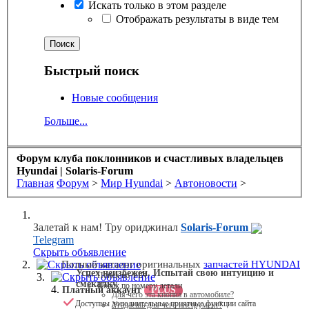
Искать только в этом разделе
Отображать результаты в виде тем
Быстрый поиск
Новые сообщения
Больше...
Форум клуба поклонников и счастливых владельцев
Hyundai | Solaris-Forum
Главная
Форум
>
Мир Hyundai
>
Автоновости
>
Залетай к нам! Тру ориджинал
Solaris-Forum
Telegram
Скрыть объявление
Скрыть объявление
Полный каталог оригинальных
запчастей HYUNDAI
Успех неизбежен. Испытай свою интуицию и
Поиск по VIN
Скрыть объявление
смекалку
Поиск по номеру детали
Платный аккаунт
PLUS
Для чего эта кнопка в автомобиле?
Доступны дополнительные приятные функции сайта
Угадаешь для чего инструмент?