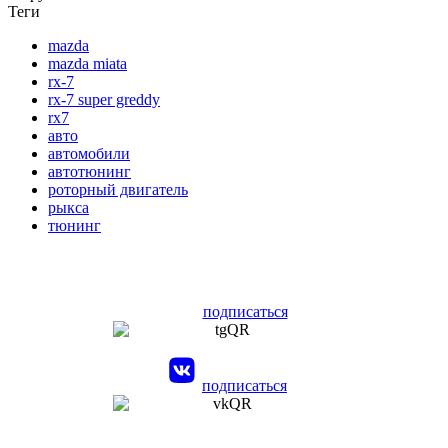
Теги
mazda
mazda miata
rx-7
rx-7 super greddy
rx7
авто
автомобили
автотюнинг
роторный двигатель
рыкса
тюнинг
подписаться
подписаться