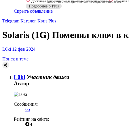
Доступны дополнительные приятные функции сайта
Покупая э
Какое животное вдохновило на создание этих авто?
Подробнее о Plus
Скрыть объявление
Telegram
Каталог
Квиз
Plus
Solaris (1G)
Поменял ключ в к
L0ki
12 фев 2024
Поиск в теме
L0ki
Участник движа
Автор
Сообщения:
65
Рейтинг на сайте:
4