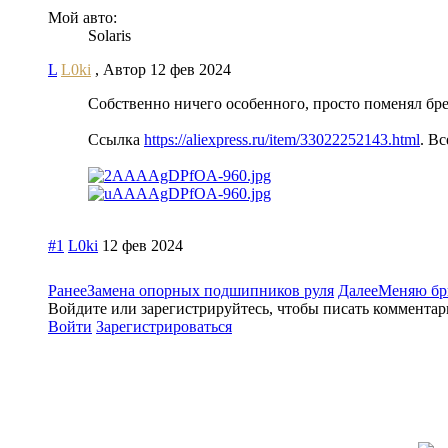
Мой авто:
Solaris
L
L0ki
,
Автор
12 фев 2024
Собственно ничего особенного, просто поменял бр
Ссылка
https://aliexpress.ru/item/33022252143.html
. В
#1
L0ki
12 фев 2024
Ранее
Замена опорных подшипников руля
Далее
Меняю бры
Войдите или зарегистрируйтесь, чтобы писать комментари
Войти
Зарегистрироваться