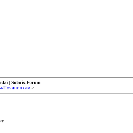
ai | Solaris-Forum
ы/Починил сам
>
ку