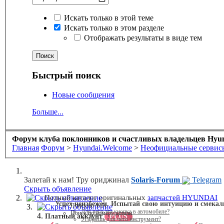
Искать только в этой теме
Искать только в этом разделе
Отображать результаты в виде тем
Быстрый поиск
Новые сообщения
Больше...
Форум клуба поклонников и счастливых владельцев Hyund
Главная
Форум
>
Hyundai.Welcome
>
Неофициальные сервис
Залетай к нам! Тру ориджинал
Solaris-Forum
Telegram
Скрыть объявление
Скрыть объявление
Полный каталог оригинальных
запчастей HYUNDAI
Успех неизбежен. Испытай свою интуицию и смекал
Поиск по VIN
Скрыть объявление
Для чего эта кнопка в автомобиле?
Поиск по номеру детали
Платный аккаунт
PLUS
Угадаешь для чего инструмент?