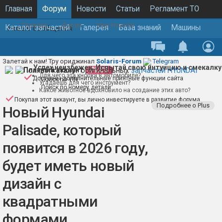
Главная
Форум
Новости
Статьи
Регламент ТО
Главная
Форум
Мир Hyundai
Каталог запчастей
Галерея
База знаний
Машины
Новые сообщения
Основная конференция
Залетай к нам! Тру ориджинал
Solaris-Forum
Telegram
Успех неизбежен. Испытай свою интуицию и смекалку
Полный каталог оригинальных
Платный аккаунт
PLUS
запчастей HYUNDAI
Для чего эта кнопка в автомобиле?
Доступны дополнительные приятные функции сайта
Поиск по VIN
Угадаешь для чего инструмент?
Поиск по номеру детали
Какое животное вдохновило на создание этих авто?
Покупая этот аккаунт, вы лично инвестируете в развитие форума
Подробнее о Plus
Новый Hyundai
Palisade, который
появится в 2026 году,
будет иметь новый
дизайн с
квадратными
формами