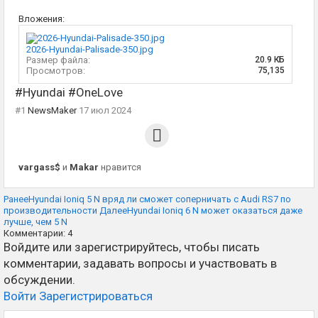
Вложения:
2026-Hyundai-Palisade-350.jpg
Размер файла:
20.9 КБ
Просмотров:
75,135
#Hyundai #OneLove
#1
NewsMaker
17 июл 2024
vargass$
и
Makar
нравится
Ранее
Hyundai Ioniq 5 N вряд ли сможет соперничать с Audi RS7 по
производительности
Далее
Hyundai Ioniq 6 N может оказаться даже
лучше, чем 5 N
Комментарии:
4
Войдите или зарегистрируйтесь, чтобы писать
комментарии, задавать вопросы и участвовать в
обсуждении.
Войти
Зарегистрироваться