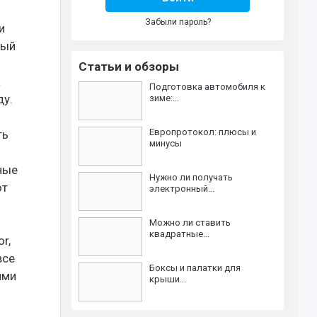
Забыли пароль?
и
ный
Статьи и обзоры
а
Подготовка автомобиля к
ду.
зиме:...
Европротокол: плюсы и
ть
минусы
ные
Нужно ли получать
ют
электронный...
Можно ли ставить
квадратные...
r,
все
Боксы и палатки для
ими
крыши...