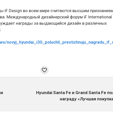
ды iF Design во всем мире считаются высшим признание
ва. Международный дизайнерский форум iF International
суждает награды за выдающийся дизайн в различных
.
ews/novyj_hyundai_i30_poluchil_prestizhnuju_nagradu_if
ли
Hyundai Santa Fe и Grand Santa Fe п
награду «Лучшая покупк