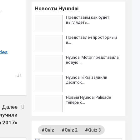
Новости Hyundai
м
Представим как будет
выглядеть...
Представлен просторный
и...
_des
Hyundai Motor представила
новую...
#1
Hyundai и Kia заявили
десяток...
Новый Hyundai Palisade
теперь с...
Далее
олучили
а 2017»
#Quiz
#Quiz 2
#Quiz 3