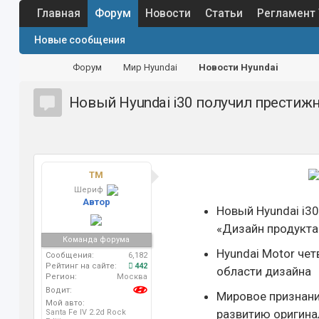
Главная
Форум
Новости
Статьи
Регламент
Новые сообщения
Форум
Мир Hyundai
Новости Hyundai
Новый Hyundai i30 получил престижн
TM
Шериф
Автор
Новый Hyundai i30
«Дизайн продукта
Команда форума
Hyundai Motor че
Сообщения:
6,182
Рейтинг на сайте:
442
области дизайна
Регион:
Москва
Водит:
Мировое признани
Мой авто:
развитию оригина
Santa Fe IV 2.2d Rock