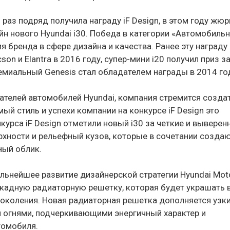
 раз подряд получила награду iF Design, в этом году жюр
йн нового Hyundai i30. Победа в категории «Автомобиль
я бренда в сфере дизайна и качества. Ранее эту награду
on и Elantra в 2016 году, супер-мини i20 получил приз з
ремиальный Genesis стал обладателем награды в 2014 го
ателей автомобилей Hyundai, компания стремится созда
й стиль и успехи компании на конкурсе iF Design это
курса iF Design отметили новый i30 за четкие и выверен
рхности и рельефный кузов, которые в сочетании созда
ный облик.
льнейшее развитие дизайнерской стратегии Hyundai Moto
адную радиаторную решетку, которая будет украшать 
поколения. Новая радиаторная решетка дополняется узк
 огнями, подчеркивающими энергичный характер и
томобиля.