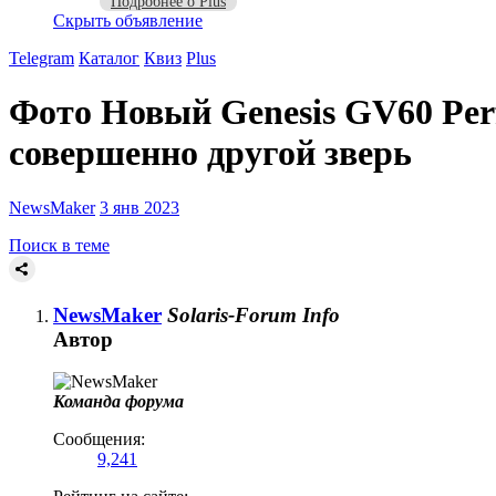
Подробнее о Plus
Скрыть объявление
Telegram
Каталог
Квиз
Plus
Фото
Новый Genesis GV60 Perf
совершенно другой зверь
NewsMaker
3 янв 2023
Поиск в теме
NewsMaker
Solaris-Forum Info
Автор
Команда форума
Сообщения:
9,241