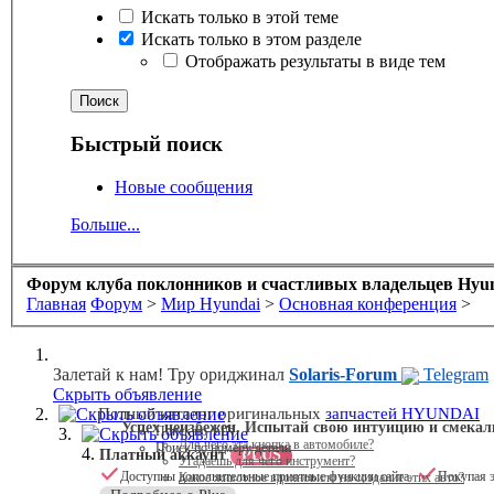
Искать только в этой теме
Искать только в этом разделе
Отображать результаты в виде тем
Быстрый поиск
Новые сообщения
Больше...
Форум клуба поклонников и счастливых владельцев Hyund
Главная
Форум
>
Мир Hyundai
>
Основная конференция
>
Залетай к нам! Тру ориджинал
Solaris-Forum
Telegram
Скрыть объявление
Скрыть объявление
Полный каталог оригинальных
запчастей HYUNDAI
Успех неизбежен. Испытай свою интуицию и смекал
Поиск по VIN
Скрыть объявление
Для чего эта кнопка в автомобиле?
Поиск по номеру детали
Платный аккаунт
PLUS
Угадаешь для чего инструмент?
Доступны дополнительные приятные функции сайта
Покупая э
Какое животное вдохновило на создание этих авто?