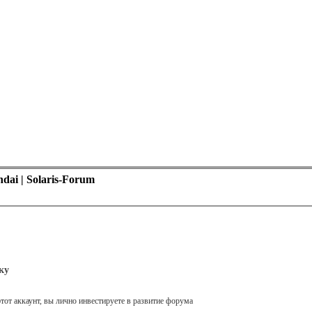
ai | Solaris-Forum
ку
тот аккаунт, вы лично инвестируете в развитие форума