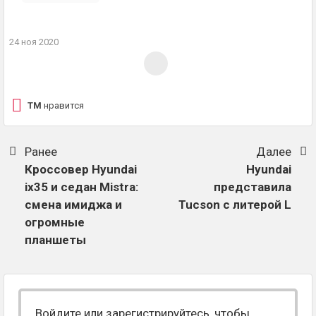
24 ноя 2020
TM
нравится
Ранее
Далее
Кроссовер Hyundai
Hyundai
ix35 и седан Mistra:
представила
смена имиджа и
Tucson с литерой L
огромные
планшеты
Войдите или зарегистрируйтесь, чтобы