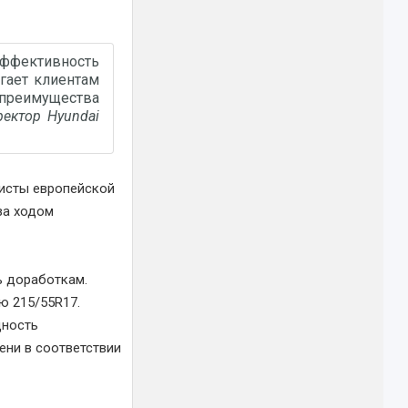
оэффективность
гает клиентам
преимущества
ректор Hyundai
листы европейской
за ходом
ь доработкам.
ю 215/55R17.
щность
ени в соответствии