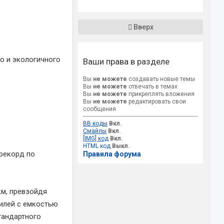
Вверх
го и экологичного
Ваши права в разделе
Вы
не можете
создавать новые темы
Вы
не можете
отвечать в темах
Вы
не можете
прикреплять вложения
Вы
не можете
редактировать свои
сообщения
BB коды
Вкл.
Смайлы
Вкл.
[IMG] код
Вкл.
HTML код
Выкл.
 рекорд по
Правила форума
км, превзойдя
билей с емкостью
стандартного