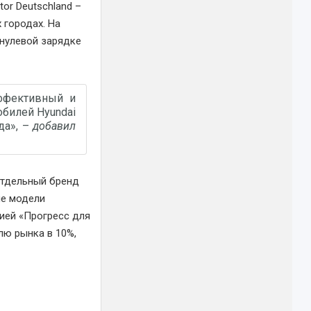
or Deutschland –
 городах. На
 нулевой зарядке
эффективный и
обилей Hyundai
да», –
добавил
отдельный бренд
ые модели
ией «Прогресс для
лю рынка в 10%,