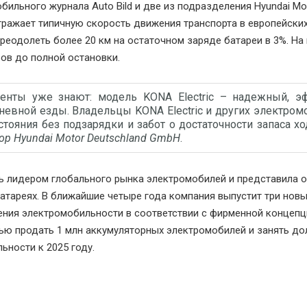
ильного журнала Auto Bild и две из подразделения Hyundai Mot
тражает типичную скорость движения транспорта в европейских
еодолеть более 20 км на остаточном заряде батареи в 3%. На
ов до полной остановки.
иенты уже знают: модель KONA Electric – надежный, 
евной езды. Владельцы KONA Electric и других электром
тояния без подзарядки и забот о достаточности запаса хо
тор Hyundai Motor Deutschland GmbH
.
ть лидером глобального рынка электромобилей и представила 
атареях. В ближайшие четыре года компания выпустит три нов
ния электромобильности в соответствии с фирменной концепц
лью продать 1 млн аккумуляторных электромобилей и занять до
ности к 2025 году.