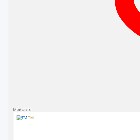
Мой авто:
TM
,