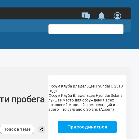
Залетай к нам! Тру ориджинал
Solaris-Forum
Форум Клуба Владельцев Hyundai
С 2010
года
Форум Клуба Владельцев Hyundai Solaris,
ти пробега
лучшее место для обсуждения всех
поколений моделей, комплектаций и
всего, что связано с Solaris (Accent)
Присоединиться
Поиск в теме