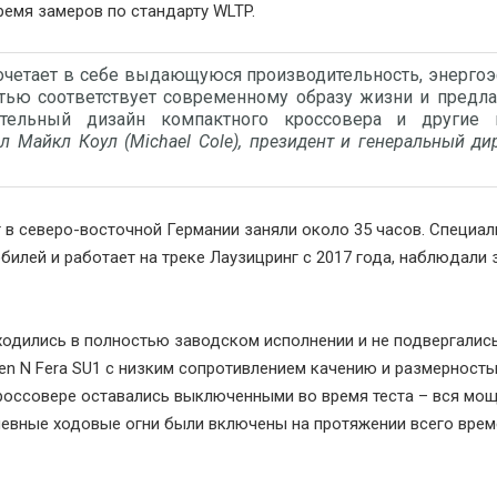
время замеров по стандарту WLTP.
c сочетает в себе выдающуюся производительность, энерг
стью соответствует современному образу жизни и предла
ательный дизайн компактного кроссовера и другие 
л Майкл Коул (Michael Cole), президент и генеральный ди
г в северо-восточной Германии заняли около 35 часов. Специа
билей и работает на треке Лаузицринг с 2017 года, наблюдали 
аходились в полностью заводском исполнении и не подвергалис
 N Fera SU1 с низким сопротивлением качению и размерность
оссовере оставались выключенными во время теста – вся мо
евные ходовые огни были включены на протяжении всего врем