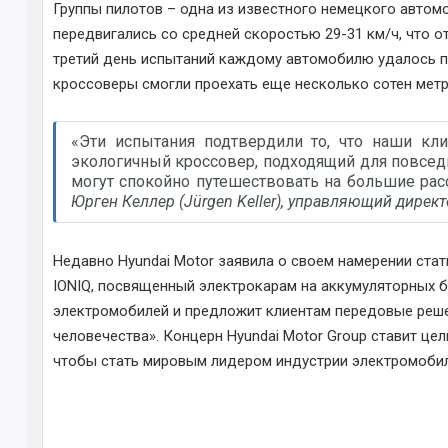
Группы пилотов – одна из известного немецкого автомоб
передвигались со средней скоростью 29-31 км/ч, что о
третий день испытаний каждому автомобилю удалось пр
кроссоверы смогли проехать еще несколько сотен метр
«Эти испытания подтвердили то, что наши кл
экологичный кроссовер, подходящий для повседн
могут спокойно путешествовать на большие расс
Юрген Келлер (Jürgen Keller), управляющий дирек
Недавно Hyundai Motor заявила о своем намерении ста
IONIQ, посвященный электрокарам на аккумуляторных б
электромобилей и предложит клиентам передовые реше
человечества». Концерн Hyundai Motor Group ставит це
чтобы стать мировым лидером индустрии электромобиль