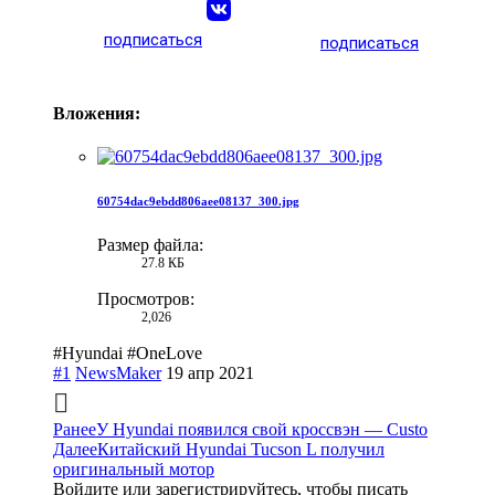
подписаться
подписаться
Вложения:
60754dac9ebdd806aee08137_300.jpg
Размер файла:
27.8 КБ
Просмотров:
2,026
#Hyundai #OneLove
#1
NewsMaker
19 апр 2021
Ранее
У Hyundai появился свой кроссвэн — Custo
Далее
Китайский Hyundai Tucson L получил
оригинальный мотор
Войдите или зарегистрируйтесь, чтобы писать