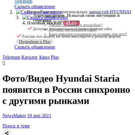
Telegram
Скрыть объявление
Скрыть объявление
Полный каталог оригинальных
запчастей HYUNDAI
Успех неизбежен. Испытай свою интуицию и
Поиск по VIN
Скрыть объявление
смекалку
Поиск по номеру детали
Платный аккаунт
PLUS
Для чего эта кнопка в автомобиле?
Доступны дополнительные приятные функции сайта
Угадаешь для чего инструмент?
Какое животное вдохновило на создание этих авто?
Покупая этот аккаунт, вы лично инвестируете в развитие форума
Подробнее о Plus
Скрыть объявление
Telegram
Каталог
Квиз
Plus
Фото/Видео
Hyundai Staria
появится в России синхронно
с другими рынками
NewsMaker
19 апр 2021
Поиск в теме