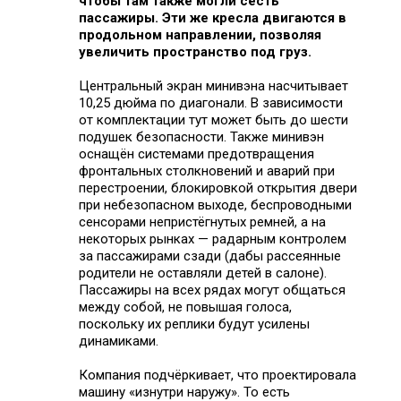
чтобы там также могли сесть
пассажиры. Эти же кресла двигаются в
продольном направлении, позволяя
увеличить пространство под груз.
Центральный экран минивэна насчитывает
10,25 дюйма по диагонали. В зависимости
от комплектации тут может быть до шести
подушек безопасности. Также минивэн
оснащён системами предотвращения
фронтальных столкновений и аварий при
перестроении, блокировкой открытия двери
при небезопасном выходе, беспроводными
сенсорами непристёгнутых ремней, а на
некоторых рынках — радарным контролем
за пассажирами сзади (дабы рассеянные
родители не оставляли детей в салоне).
Пассажиры на всех рядах могут общаться
между собой, не повышая голоса,
поскольку их реплики будут усилены
динамиками.
Компания подчёркивает, что проектировала
машину «изнутри наружу». То есть