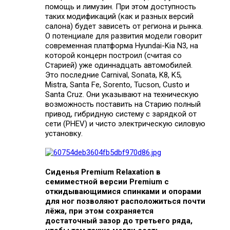
помощь и лимузин. При этом доступность
таких модификаций (как и разных версий
салона) будет зависеть от региона и рынка.
О потенциале для развития модели говорит
современная платформа Hyundai-Kia N3, на
которой концерн построил (считая со
Старией) уже одиннадцать автомобилей.
Это последние
Carnival
,
Sonata
,
K8
,
K5
,
Mistra
,
Santa Fe
,
Sorento
,
Tucson
,
Custo
и
Santa Cruz
. Они указывают на техническую
возможность поставить на Старию полный
привод, гибридную систему с зарядкой от
сети (PHEV) и чисто электрическую силовую
установку.
Cиденья Premium Relaxation в
семиместной версии Premium с
откидывающимися спинками и опорами
для ног позволяют расположиться почти
лёжа, при этом сохраняется
достаточный зазор до третьего ряда,