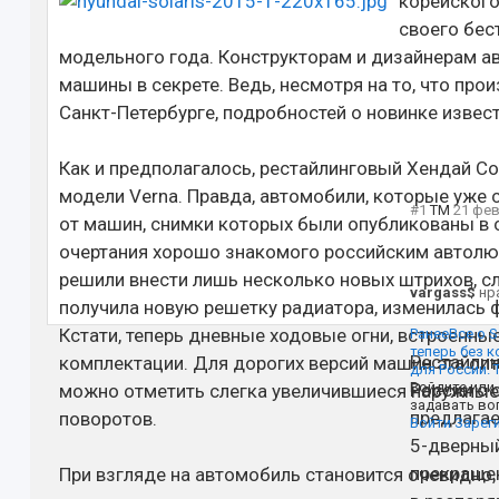
корейского
своего бес
модельного года. Конструкторам и дизайнерам а
машины в секрете. Ведь, несмотря на то, что пр
Санкт-Петербурге, подробностей о новинке извест
Как и предполагалось, рестайлинговый Хендай С
модели Verna. Правда, автомобили, которые уже
#1
TM
21 фев
от машин, снимки которых были опубликованы в с
очертания хорошо знакомого российским автолю
решили внести лишь несколько новых штрихов, сл
vargass$
нр
получила новую решетку радиатора, изменилась 
Кстати, теперь дневные ходовые огни, встроенны
Ранее
Все о S
теперь без 
Рестайлин
комплектации. Для дорогих версий машин эта оп
для России. 
России с 
Войдите или
можно отметить слегка увеличившиеся наружные 
задавать во
предлагае
поворотов.
Войти
Зарег
5-дверный
прекращен
При взгляде на автомобиль становится очевидно,