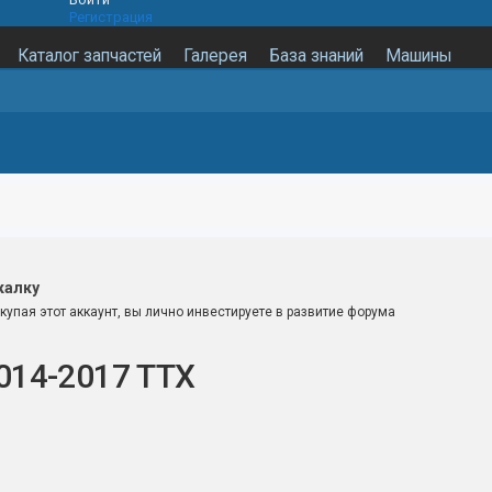
Регистрация
Каталог запчастей
Галерея
База знаний
Машины
калку
купая этот аккаунт, вы лично инвестируете в развитие форума
2014-2017 ТТХ