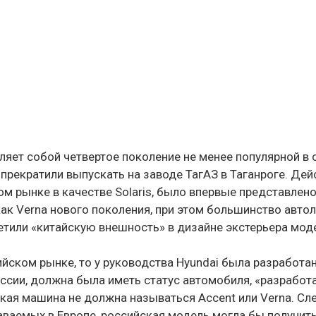
вляет собой четвертое поколение не менее популярной в
 прекратили выпускать на заводе ТагАЗ в Таганроге. Де
ом рынке в качестве Solaris, было впервые представлен
ак Verna нового поколения, при этом большинство авто
тили «китайскую внешность» в дизайне экстерьера мод
йском рынке, то у руководства Hyundai была разработан
ссии, должна была иметь статус автомобиля, «разработ
кая машина не должна называться Accent или Verna. Сле
ваемых в Европе, российская модель могла бы получит