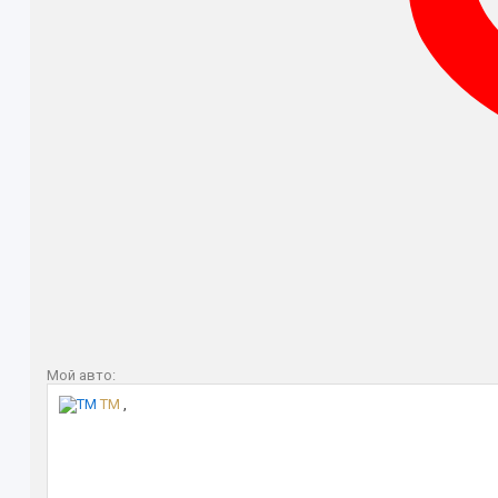
Мой авто:
TM
,