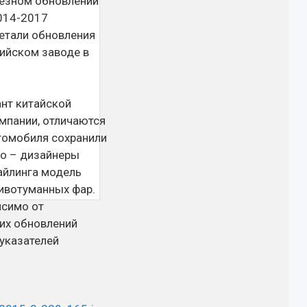
ьезном обновлении
2014-2017
етали обновления
сийском заводе в
ант китайской
мпании, отличаются
втомобиля сохранили
о – дизайнеры
айлинга модель
тивотуманных фар.
исимо от
гих обновлений
указателей