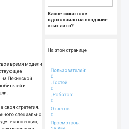
Какое животное
вдохновило на создание
этих авто?
На этой странице
 свое время модели
Пользователей:
йствующее
0
о на Пекинской
, Гостей:
любителей и
0
ели.
, Роботов:
0
а своя стратегия.
Ответов:
анного специально
0
дуя i-концепции,
Просмотров:
15,856
ь наименование