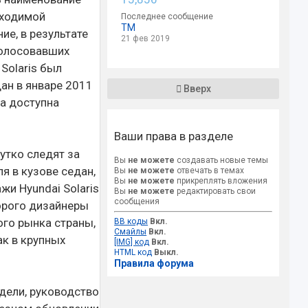
бходимой
Последнее сообщение
TM
е, в результате
21 фев 2019
голосовавших
Solaris был
ан в январе 2011
Вверх
ла доступна
Ваши права в разделе
утко следят за
Вы
не можете
создавать новые темы
я в кузове седан,
Вы
не можете
отвечать в темах
Вы
не можете
прикреплять вложения
жи Hyundai Solaris
Вы
не можете
редактировать свои
сообщения
торого дизайнеры
го рынка страны,
BB коды
Вкл.
Смайлы
Вкл.
ак в крупных
[IMG] код
Вкл.
HTML код
Выкл.
Правила форума
дели, руководство