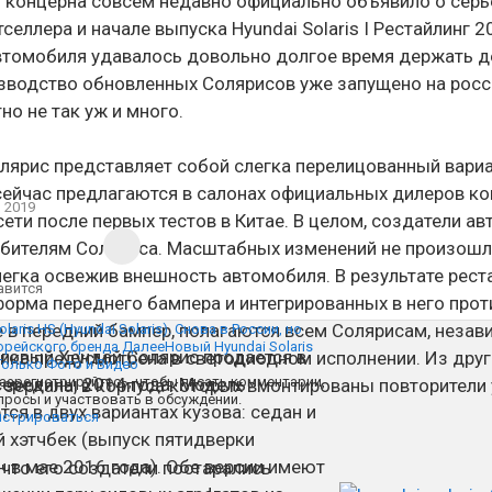
 концерна совсем недавно официально объявило о сер
тселлера и начале выпуска Hyundai Solaris I Рестайлинг 
втомобиля удавалось довольно долгое время держать д
оизводство обновленных Солярисов уже запущено на рос
но не так уж и много.
олярис представляет собой слегка перелицованный вари
 сейчас предлагаются в салонах официальных дилеров ко
 2019
ети после первых тестов в Китае. В целом, создатели а
бителям Соляриса. Масштабных изменений не произошл
егка освежив внешность автомобиля. В результате рест
авится
форма переднего бампера и интегрированных в него про
е в передний бампер, полагаются всем Солярисам, незав
olaris HS (Hyundai Solaris). Снова в России, но
корейского бренда
Далее
Новый Hyundai Solaris
говый Хендай Солярис продается в
тика предусмотрена в светодиодном исполнении. Из дру
Только Фото и Видео
середины 2014 года. Модель
 зарегистрируйтесь, чтобы писать комментарии,
зеркала, в корпуса которых вмонтированы повторители 
просы и участвовать в обсуждении.
тся в двух вариантах кузова: седан и
истрироваться
 хэтчбек (выпуск пятидверки
 в мае 2016 года). Обе версии имеют
 что его создатели постарались