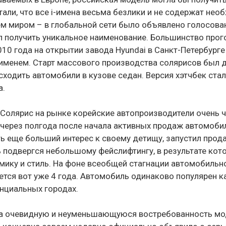
тали, что все i-имена весьма безлики и не содержат нео
 миром – в глобальной сети было объявлено голосовани
л получить уникальное наименование. Большинство про
010 года на открытии завода Hyundai в Санкт-Петербурге 
менем. Старт массового производства солярисов был д
 сходить автомобили в кузове седан. Версия хэтчбек ста
а.
 Солярис на рынке корейские автопроизводители очень ч
 через полгода после начала активных продаж автомобил
ь еще больший интерес к своему детищу, запустил прода
ь подвергся небольшому фейслифтингу, в результате ко
ику и стиль. На фоне всеобщей стагнации автомобильно
тся вот уже 4 года. Автомобиль одинаково популярен к
инциальных городах.
а очевидную и неуменьшающуюся востребованность мо