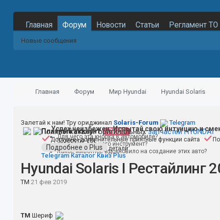
Главная
Форум
Новости
Статьи
Регламент ТО
Новые сообщения
Главная
Форум
Мир Hyundai
Hyundai Solaris
Залетай к нам! Тру ориджинал
Solaris-Forum
Telegram
Успех неизбежен. Испытай свою интуицию и сме
Полный каталог оригинальных
Платный аккаунт
PLUS
запчастей HYUNDAI
Для чего эта кнопка в автомобиле?
Доступны дополнительные приятные функции сайта
По
Поиск по VIN
Угадаешь для чего инструмент?
Подробнее о Plus
Поиск по номеру детали
Какое животное вдохновило на создание этих авто?
Telegram
Каталог
Квиз
Plus
Hyundai Solaris I Рестайлинг 
TM
21 фев 2019
TM
Шериф