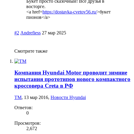
Букет просто сказочный! Все друзья в
восторге.
<a href=
https://dostavka-cvetov56.ru/
>букет
пионов</a>
#2
Andrefiess
27 мар 2025
Смотрите также
Компания Hyundai Motor проводит зимние
испытания прототипов нового компактного
кроссовера Creta в РФ
TM
,
13 мар 2016
,
Новости Hyundai
Ответов:
0
Просмотров:
2,672