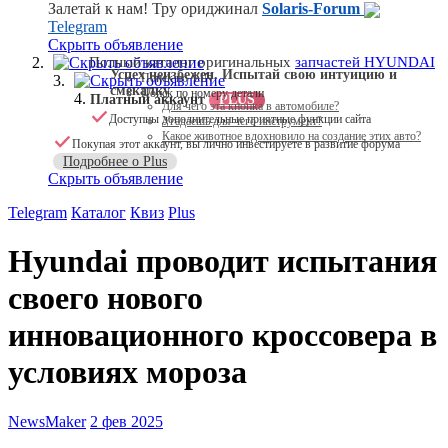
Залетай к нам! Тру ориджинал
Solaris-Forum
Telegram
Скрыть объявление
Скрыть объявление
Полный каталог оригинальных
запчастей HYUNDAI
Успех неизбежен. Испытай свою интуицию и
Поиск по VIN
Скрыть объявление
смекалку
Поиск по номеру детали
Платный аккаунт
PLUS
Для чего эта кнопка в автомобиле?
Доступны дополнительные приятные функции сайта
Угадаешь для чего инструмент?
Какое животное вдохновило на создание этих авто?
Покупая этот аккаунт, вы лично инвестируете в развитие форума
Подробнее о Plus
Скрыть объявление
Telegram
Каталог
Квиз
Plus
Hyundai проводит испытания
своего нового
инновационного кроссовера в
условиях мороза
NewsMaker
2 фев 2025