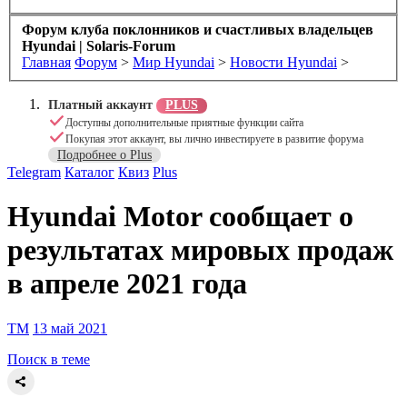
Форум клуба поклонников и счастливых владельцев
Hyundai | Solaris-Forum
Главная
Форум
>
Мир Hyundai
>
Новости Hyundai
>
Платный аккаунт
PLUS
Доступны дополнительные приятные функции сайта
Покупая этот аккаунт, вы лично инвестируете в развитие форума
Подробнее о Plus
Скрыть объявление
Telegram
Каталог
Квиз
Plus
Hyundai Motor сообщает о
результатах мировых продаж
в апреле 2021 года
TM
13 май 2021
Поиск в теме