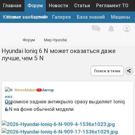
Главная
Форум
Новости
Статьи
Регламент ТО
Новые сообщения
Каталог запчастей
Галерея
База знаний
Машины
Форум
Мир Hyundai
Hyundai Ioniq 6 N может оказаться даже
Основная конференция
лучше, чем 5 N
Поиск в теме
NewsMaker
Автор
Огромное заднее антикрыло сразу выделяет Ioniq
6 N на фоне обычной модели.