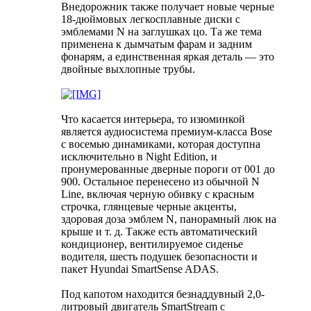
Внедорожник также получает новые черные
18-дюймовых легкосплавные диски с
эмблемами N на заглушках цо. Та же тема
применена к дымчатым фарам и задним
фонарям, а единственная яркая деталь — это
двойные выхлопные трубы.
Что касается интерьера, то изюминкой
является аудиосистема премиум-класса Bose
с восемью динамиками, которая доступна
исключительно в Night Edition, и
пронумерованные дверные пороги от 001 до
900. Остальное перенесено из обычной N
Line, включая черную обивку с красным
строчка, глянцевые черные акценты,
здоровая доза эмблем N, панорамный люк на
крыше и т. д. Также есть автоматический
кондиционер, вентилируемое сиденье
водителя, шесть подушек безопасности и
пакет Hyundai SmartSense ADAS.
Под капотом находится безнаддувный 2,0-
литровый двигатель SmartStream с