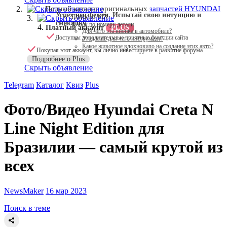
Скрыть объявление
Полный каталог оригинальных
запчастей HYUNDAI
Успех неизбежен. Испытай свою интуицию и
Поиск по VIN
Скрыть объявление
смекалку
Поиск по номеру детали
Платный аккаунт
PLUS
Для чего эта кнопка в автомобиле?
Доступны дополнительные приятные функции сайта
Угадаешь для чего инструмент?
Какое животное вдохновило на создание этих авто?
Покупая этот аккаунт, вы лично инвестируете в развитие форума
Подробнее о Plus
Скрыть объявление
Telegram
Каталог
Квиз
Plus
Фото/Видео
Hyundai Creta N
Line Night Edition для
Бразилии — самый крутой из
всех
NewsMaker
16 мар 2023
Поиск в теме