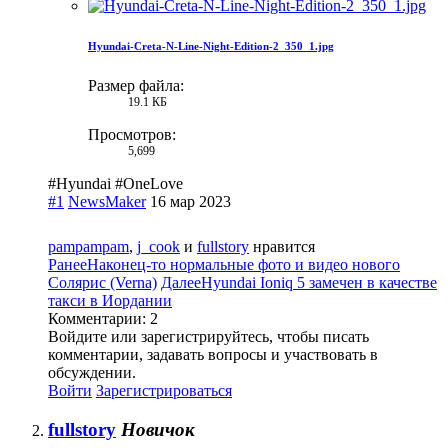
Hyundai-Creta-N-Line-Night-Edition-2_350_1.jpg
Размер файла:
19.1 КБ
Просмотров:
5,699
#Hyundai #OneLove
#1
NewsMaker
16 мар 2023
pampampam
,
j_cook
и
fullstory
нравится
Ранее
Наконец-то нормальные фото и видео нового
Солярис (Verna)
Далее
Hyundai Ioniq 5 замечен в качестве
такси в Иордании
Комментарии:
2
Войдите или зарегистрируйтесь, чтобы писать
комментарии, задавать вопросы и участвовать в
обсуждении.
Войти
Зарегистрироваться
fullstory
Новичок