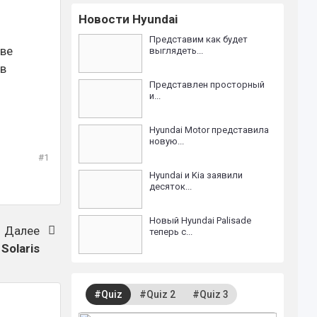
Новости Hyundai
Представим как будет
иве
выглядеть...
 в
Представлен просторный
и...
Hyundai Motor представила
новую...
#1
Hyundai и Kia заявили
десяток...
Новый Hyundai Palisade
Далее
теперь с...
Solaris
#Quiz
#Quiz 2
#Quiz 3