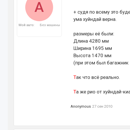
A
+ судя по всему это буд
ума хуйндай верна.
Мой авто:
Без машины
размеры её были:
Длина 4280 мм
Ширина 1695 мм
Высота 1470 мм
(при этом был багажник
Т
ак что всё реально.
Т
а же рио от хуйндай-киа
Anonymous
27 сен 2010