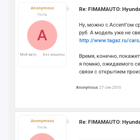
Anonymous
Re: FIMAMAUTO: Hyundai
Гость
Ну, можно с Accent'ом с
A
руб. А модель уже не св
http://www.tagaz.ru/cars
Мой авто:
Без машины
Время, конечно, покажет
я помню, ожидаемого се
связи с открытием произ
Anonymous
27 сен 2010
Anonymous
Re: FIMAMAUTO: Hyundai
Гость