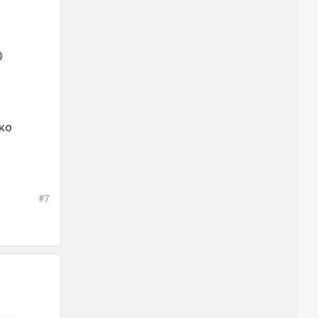
0
ко
#7