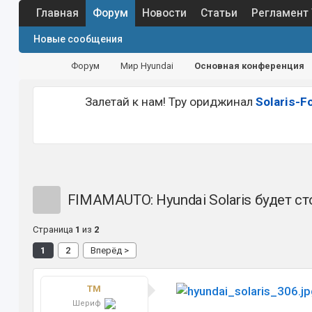
Главная
Форум
Новости
Статьи
Регламент
Новые сообщения
Форум
Мир Hyundai
Основная конференция
Залетай к нам! Тру ориджинал
Solaris-F
FIMAMAUTO: Hyundai Solaris будет ст
Страница
1
из
2
1
2
Вперёд >
TM
Шериф