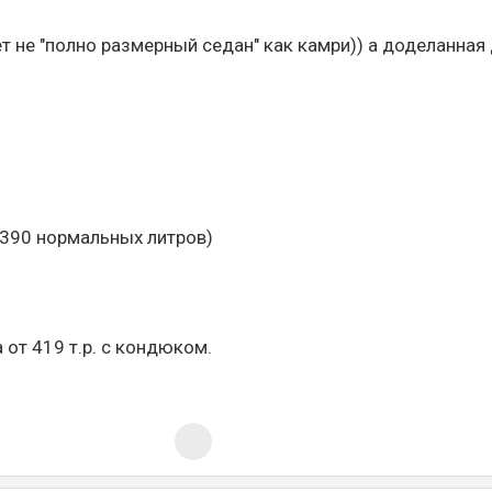
ет не "полно размерный седан" как камри)) а доделанная
 390 нормальных литров)
 от 419 т.р. с кондюком.