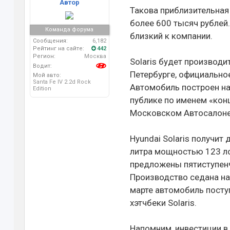
Автор
Такова приблизительная
более 600 тысяч рублей
Команда форума
близкий к компании.
Сообщения:
6,182
Рейтинг на сайте:
442
Регион:
Москва
Solaris будет производи
Водит:
Петербурге, официальное
Мой авто:
Santa Fe IV 2.2d Rock
Автомобиль построен на
Edition
публике по именем «кон
Московском Автосалоне
Hyundai Solaris получит
литра мощностью 123 ло
предложены пятиступенч
Производство седана нач
марте автомобиль поступ
хэтчбеки Solaris.
Напомним, инвестиции в 