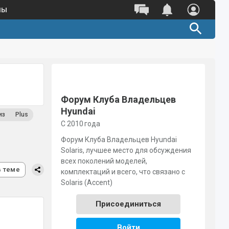
ны
Полный каталог оригинальных
запчастей 
Поиск по VIN
Поиск по номеру детали
Форум Клуба Владельцев
Hyundai
из
Plus
С 2010 года
Форум Клуба Владельцев Hyundai
Solaris, лучшее место для обсуждения
всех поколений моделей,
в теме
комплектаций и всего, что связано с
Solaris (Accent)
Присоединиться
Войти