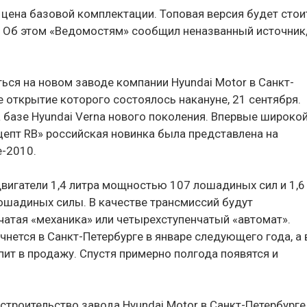
 цена базовой комплектации. Топовая версия будет стои
. Об этом «Ведомостям» сообщил неназванный источник
ться на новом заводе компании Hyundai Motor в Санкт-
 открытие которого состоялось накануне, 21 сентября.
 базе Hyundai Verna нового поколения. Впервые широко
цепт RB» российская новинка была представлена на
-2010.
 двигатели 1,4 литра мощностью 107 лошадиных сил и 1,6
шадиных силы. В качестве трансмиссий будут
атая «механика» или четырехступенчатый «автомат».
нется в Санкт-Петербурге в январе следующего года, а 
ит в продажу. Спустя примерно полгода появятся и
строительство завода Hyundai Motor в Санкт-Петербурге