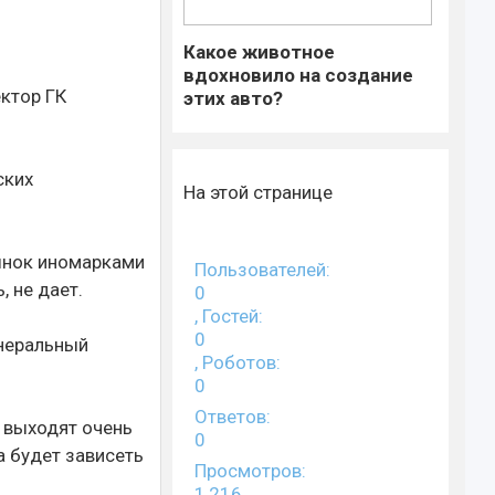
Какое животное
вдохновило на создание
ектор ГК
этих авто?
ских
На этой странице
рынок иномарками
Пользователей:
 не дает.
0
, Гостей:
0
енеральный
, Роботов:
0
Ответов:
м выходят очень
0
а будет зависеть
Просмотров:
1,216