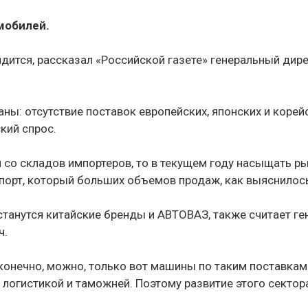
мобилей.
идится, рассказал «Российской газете» генеральный дир
ны: отсутствие поставок европейских, японских и корей
кий спрос.
и со складов импортеров, то в текущем году насыщать 
орт, который больших объемов продаж, как выяснилось,
танутся китайские бренды и АВТОВАЗ, также считает г
ч.
 конечно, можно, только вот машины по таким поставка
 логистикой и таможней. Поэтому развитие этого сектор