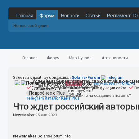
Главная
Форум
Новости
Статьи
Регламент ТО
Новые сообщения
Главная
Форум
Мир Hyundai
Автоновости
Залетай к нам! Тру ориджинал
Solaris-Forum
Telegram
Успех неизбежен. Испытай свою интуицию и сме
Полный каталог оригинальных
Платный аккаунт
PLUS
запчастей HYUNDAI
Для чего эта кнопка в автомобиле?
Доступны дополнительные приятные функции сайта
По
Поиск по VIN
Угадаешь для чего инструмент?
Подробнее о Plus
Поиск по номеру детали
Какое животное вдохновило на создание этих авто?
Telegram
Каталог
Квиз
Plus
Что ждет российский авторы
NewsMaker
25 янв 2023
NewsMaker
Solaris-Forum Info