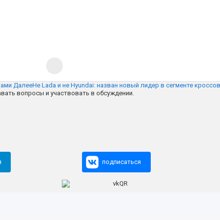
нами
Далее
Не Lada и не Hyundai: назван новый лидер в сегменте кросс
авать вопросы и участвовать в обсуждении.
я
подписаться