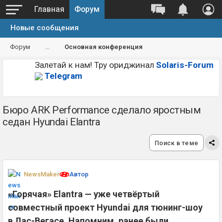
Главная
Форум
Новые сообщения
Форум
...
Основная конференция
Залетай к нам! Тру ориджинал
Solaris-Forum
Telegram
Бюро ARK Performance сделало яростным
седан Hyundai Elantra
Поиск в теме
NewsMaker
Автор
«Горячая» Elantra — уже четвёртый
совместный проект Hyundai для тюнинг-шоу
в Лас-Вегасе. Напомним, ранее были