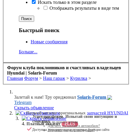
Искать только в этом разделе
Отображать результаты в виде тем
Быстрый поиск
Новые сообщения
Больше...
Форум клуба поклонников и счастливых владельцев
Hyundai | Solaris-Forum
Главная
Форум
>
Наш гараж
>
Курилка
>
Залетай к нам! Тру ориджинал
Solaris-Forum
Telegram
Скрыть объявление
Скрыть объявление
Полный каталог оригинальных
запчастей HYUNDAI
Успех неизбежен. Испытай свою интуицию и
Поиск по VIN
Скрыть объявление
смекалку
Поиск по номеру детали
Платный аккаунт
PLUS
Для чего эта кнопка в автомобиле?
Доступны дополнительные приятные функции сайта
Угадаешь для чего инструмент?