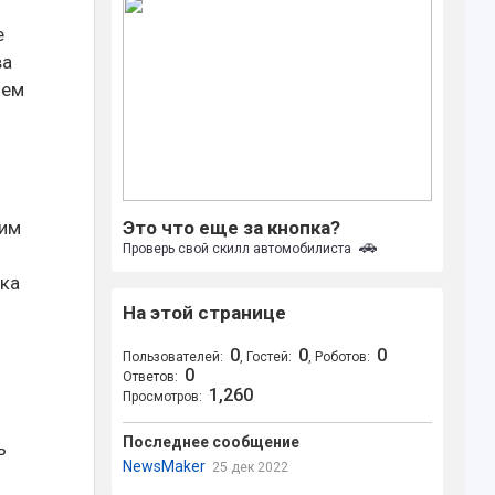
е
ва
лем
ним
Это что еще за кнопка?
🚗
Проверь свой скилл автомобилиста
бка
На этой странице
0
0
0
Пользователей:
, Гостей:
, Роботов:
0
Ответов:
1,260
Просмотров:
Последнее сообщение
ь
NewsMaker
25 дек 2022