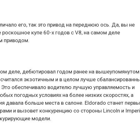
личало его, так это привод на переднюю ось. Да, вы не
 роскошное купе 60-х годов с V8, на самом деле
м приводом.
мом деле, дебютировал годом ранее на вышеупомянутом
я считался экзотичным и в целом лучше сбалансированн
 Это обеспечивало водителю лучшую управляемость и
юбых погодных условиях на более низких скоростях, а
ия давала больше места в салоне. Eldorado станет перв
рами и вызовет конкуренцию со стороны Lincoln и Imperi
нкурирующие модели.