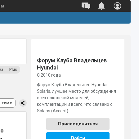
ны
Полный каталог оригинальных
запчастей 
Поиск по VIN
Поиск по номеру детали
Форум Клуба Владельцев
Hyundai
из
Plus
С 2010 года
Форум Клуба Владельцев Hyundai
Solaris, лучшее место для обсуждения
всех поколений моделей,
в теме
комплектаций и всего, что связано с
Solaris (Accent)
Присоединиться
ло
Войти
с