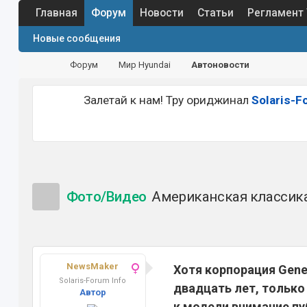
Главная
Форум
Новости
Статьи
Регламент
Новые сообщения
Форум
Мир Hyundai
Автоновости
Залетай к нам! Тру ориджинал
Solaris-F
Фото/Видео
Американская классика:
NewsMaker
Хотя корпорация Gene
Solaris-Forum Info
двадцать лет, только
Автор
к модели внимание пу