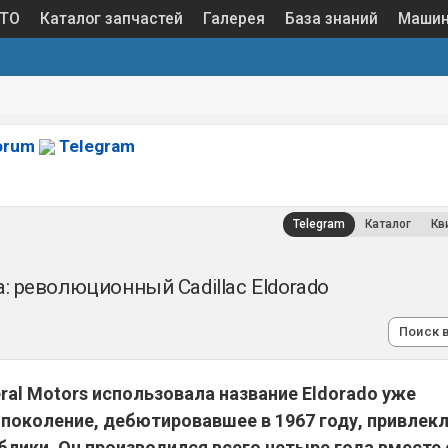
 ТО
Каталог запчастей
Галерея
База знаний
Маши
orum
Telegram
Telegram
Каталог
Кв
 революционный Cadillac Eldorado
Поиск 
ral Motors использовала название Eldorado уже
 поколение, дебютировавшее в 1967 году, привлек
блики. Он производился всего четыре года вместе 