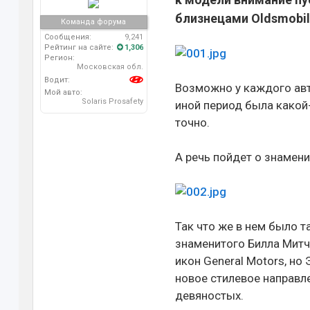
близнецами Oldsmobile
Команда форума
Сообщения:
9,241
Рейтинг на сайте:
1,306
Регион:
Московская обл.
Водит:
Возможно у каждого авт
Мой авто:
Solaris Prosafety
иной период была какой-
точно.
А речь пойдет о знаменит
Так что же в нем было 
знаменитого Билла Митч
икон General Motors, н
новое стилевое направл
девяностых.