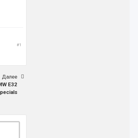
#1
Далее
MW E32
pecials