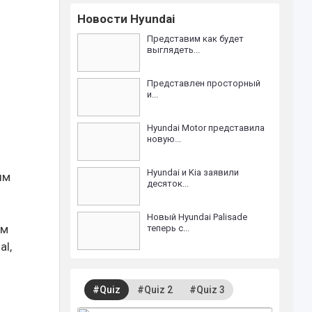
Новости Hyundai
Представим как будет
выглядеть...
Представлен просторный
и...
Hyundai Motor представила
новую...
Hyundai и Kia заявили
ым
десяток...
Новый Hyundai Palisade
ым
теперь с...
al,
#Quiz
#Quiz 2
#Quiz 3